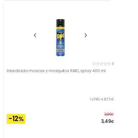
0
Insecticida moscas y mosquitos RAID, spray 400 ml
1 LITRO A 8,73 €
Antes
3,99
€
-12
%
3,49
€