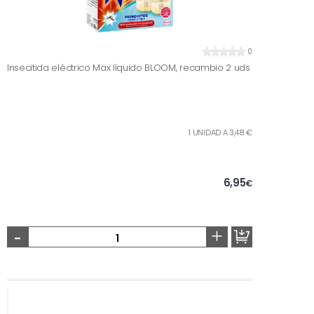
0
Insecitida eléctrico Max líquido BLOOM, recambio 2 uds
1 UNIDAD A 3,48 €
6,95
€
-
+