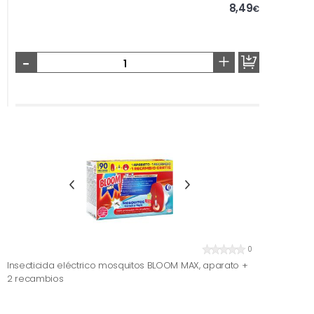
8,49
€
-
+
0
Insecticida eléctrico mosquitos BLOOM MAX, aparato +
2 recambios