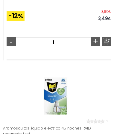
Antes
3,99
€
-12
%
3,49
€
-
+
0
Antimosquitos líquido eléctrico 45 noches RAID,
recambio 1 ud