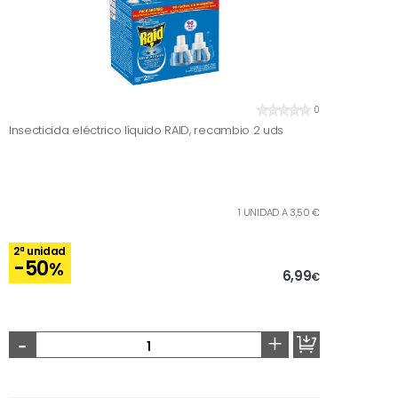
0
Insecticida eléctrico líquido RAID, recambio 2 uds
1 UNIDAD A 3,50 €
2ª unidad
-50
%
6,99
€
-
+