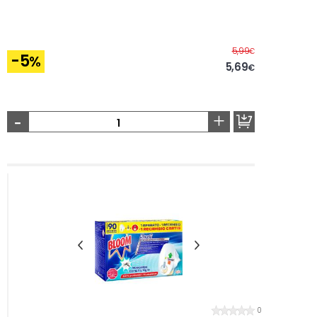
Antes
5,99
€
-5
%
5,69
€
-
+
0