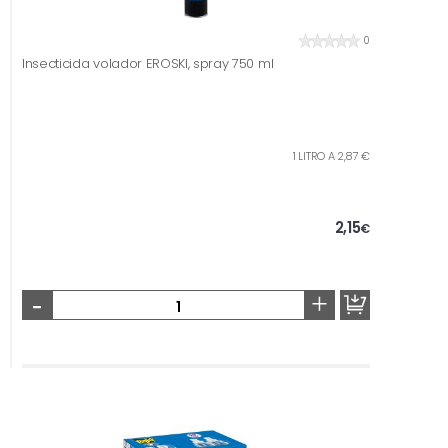
0
Insecticida volador EROSKI, spray 750 ml
1 LITRO A 2,87 €
2,15
€
-
+