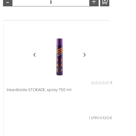
-
+
0
Insecticida STOKADE, spray 750 ml
1 LITRO A 11,32 €