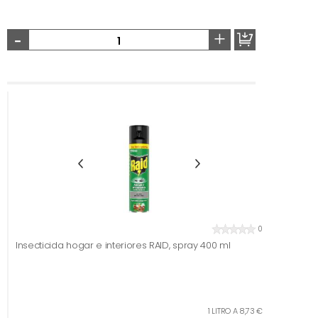
-
+
0
Insecticida hogar e interiores RAID, spray 400 ml
1 LITRO A 8,73 €