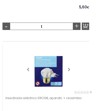
5,60
€
-
+
0
Insecticida eléctrico EROSKI, aparato + recambio