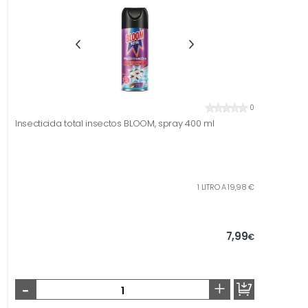
0
Insecticida total insectos BLOOM, spray 400 ml
1 LITRO A 19,98 €
7,99
€
-
+