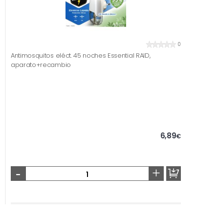
0
Antimosquitos eléct. 45 noches Essential RAID,
aparato+recambio
6,89
€
-
+