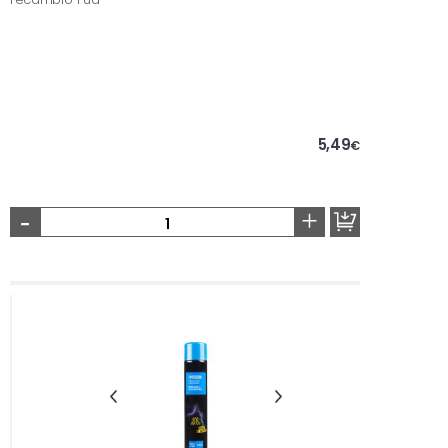
5,49
€
-
+