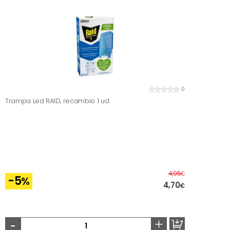
0
Trampa Led RAID, recambio 1 ud
Antes
4,95
€
-5
%
4,70
€
-
+