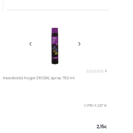
0
Insecticida hogar EROSKI, spray 750 ml
1 LITRO A 2,87 €
2,15
€