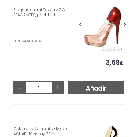
Fragancia mini Tacón AQC
FRAGANCES, pack 1 ud
1 UNIDAD A 3,69 €
0
3,69
€
-
+
Añadir
Colonia tacón mini lady gold
AQUARIUS, spray 30 ml