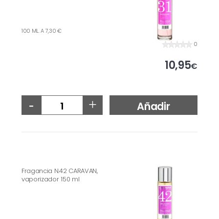
100 ML. A 7,30 €
0
10,95
€
-
+
Añadir
Fragancia N.42 CARAVAN,
vaporizador 150 ml