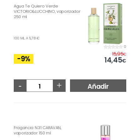
Agua Te Quiero Verde
VICTORIO&LUCCHINO, vaporizador
250 ml
100 ML. A 5,78 €
0
15,95
€
-9
%
14,45
€
-
+
Añadir
Fragancia N.31 CARAVAN,
vaporizador 150 ml