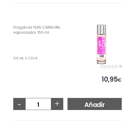
Fragancia N.45 CARAVAN,
vaporizador 150 ml
100 ML. A 7,30 €
0
10,95
€
-
+
Añadir