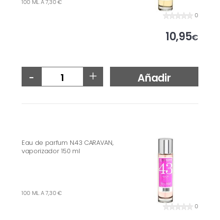
100 ML. A 7,30 €
0
10,95
€
-
+
Añadir
Eau de parfum N.43 CARAVAN,
vaporizador 150 ml
100 ML. A 7,30 €
0