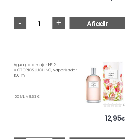
-
+
Añadir
Agua para mujer Nº 2
VICTORIO&LUCHINO, vaporizador
150 ml
100 ML. A 8,63 €
0
12,95
€