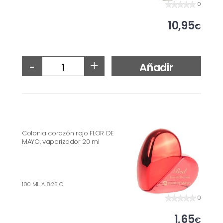
0
10,95
€
-
+
Añadir
Colonia corazón rojo FLOR DE
MAYO, vaporizador 20 ml
100 ML. A 8,25 €
0
1,65
€