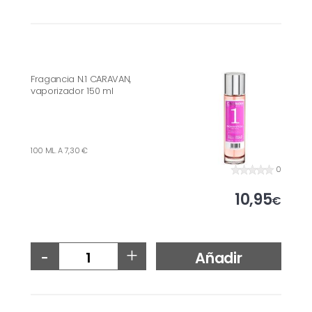
Fragancia N.1 CARAVAN,
vaporizador 150 ml
100 ML. A 7,30 €
0
10,95
€
-
+
Añadir