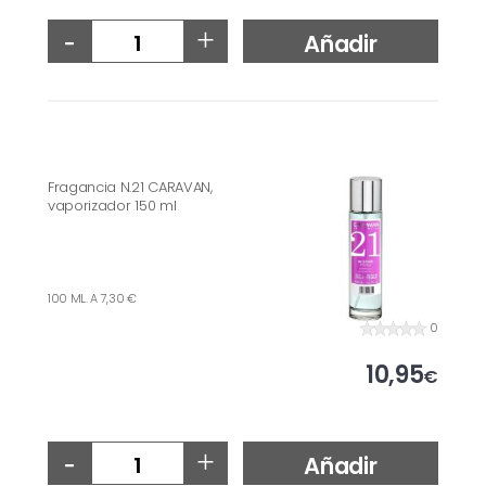
-
+
Añadir
Fragancia N.21 CARAVAN,
vaporizador 150 ml
100 ML. A 7,30 €
0
10,95
€
-
+
Añadir