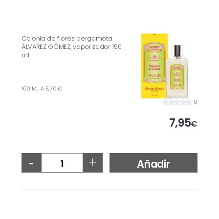
Colonia de flores bergamota
ÁLVAREZ GÓMEZ, vaporizador 150
ml
100 ML. A 5,30 €
0
7,95
€
-
+
Añadir