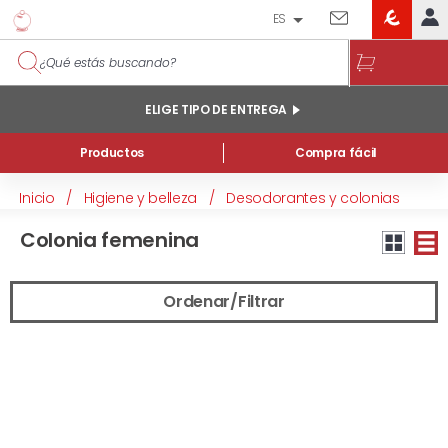
ES
EROSKI
IDENTIFÍCATE
CLUB
INICIO
ELIGE TIPO DE ENTREGA
MI CUENTA
Productos
Compra fácil
Pedidos online
Inicio
/
Higiene y belleza
/
Desodorantes y colonias
Colonia femenina
Mis productos comprados en tienda y online
Ordenar/Filtrar
Listas
INFORMACIÓN GENERAL