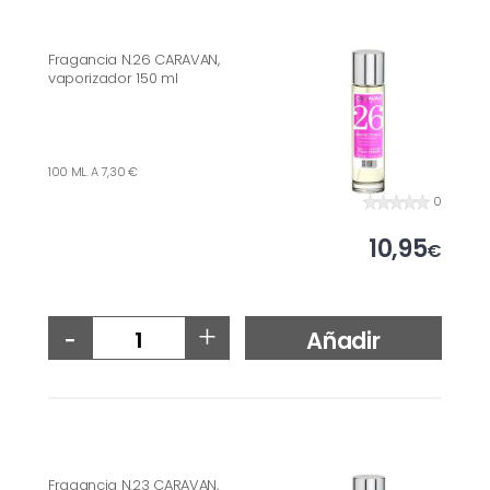
Fragancia N.26 CARAVAN,
vaporizador 150 ml
100 ML. A 7,30 €
0
10,95
€
-
+
Añadir
Fragancia N.23 CARAVAN,