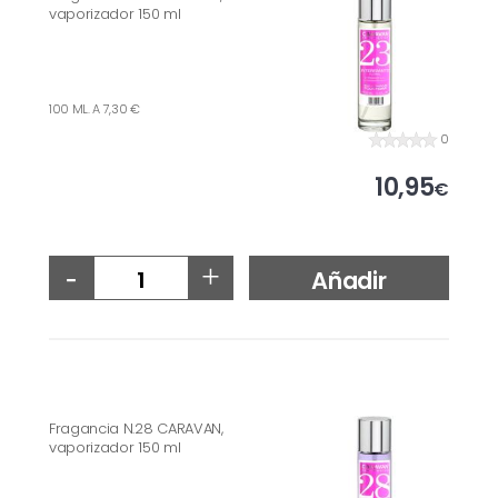
vaporizador 150 ml
100 ML. A 7,30 €
0
10,95
€
-
+
Añadir
Fragancia N.28 CARAVAN,
vaporizador 150 ml