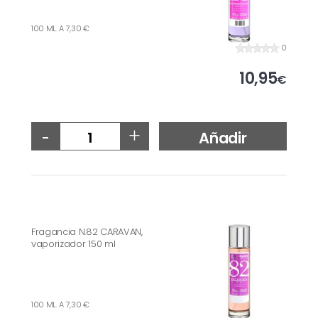
100 ML. A 7,30 €
0
10,95
€
-
+
Añadir
Fragancia N.82 CARAVAN,
vaporizador 150 ml
100 ML. A 7,30 €