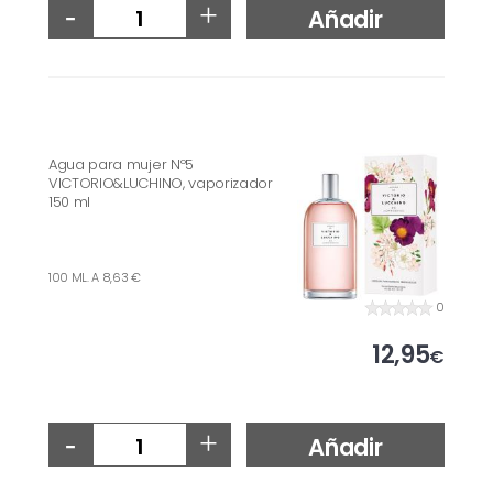
-
+
Añadir
Agua para mujer Nº5
VICTORIO&LUCHINO, vaporizador
150 ml
100 ML. A 8,63 €
0
12,95
€
-
+
Añadir