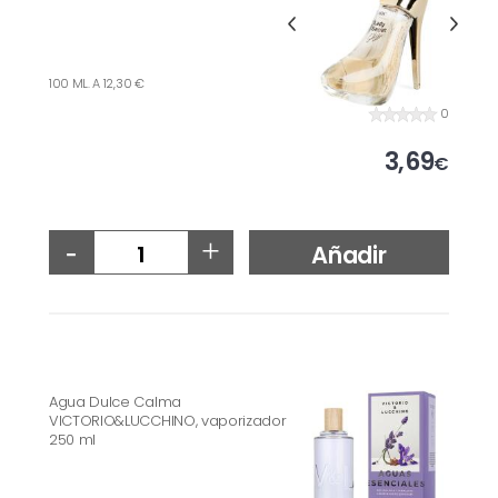
100 ML. A 12,30 €
0
3,69
€
-
+
Añadir
Agua Dulce Calma
VICTORIO&LUCCHINO, vaporizador
250 ml