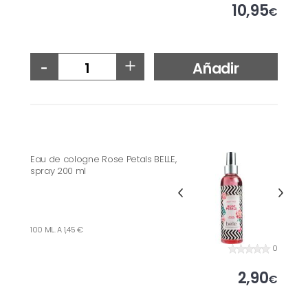
10,95
€
-
+
Añadir
Eau de cologne Rose Petals BELLE,
spray 200 ml
100 ML. A 1,45 €
0
2,90
€