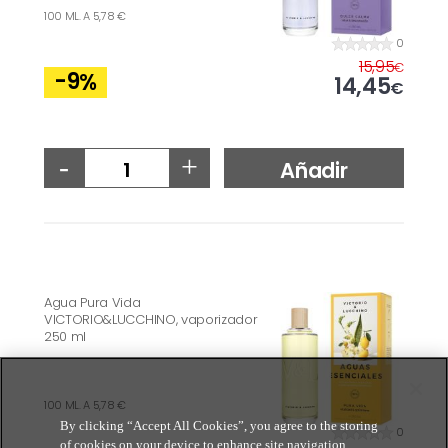
100 ML. A 5,78 €
0
15,95
€
-9
%
14,45
€
-
+
Añadir
Agua Pura Vida
VICTORIO&LUCCHINO, vaporizador
250 ml
100 ML. A 5,78 €
By clicking “Accept All Cookies”, you agree to the storing
0
of cookies on your device to enhance site navigation,