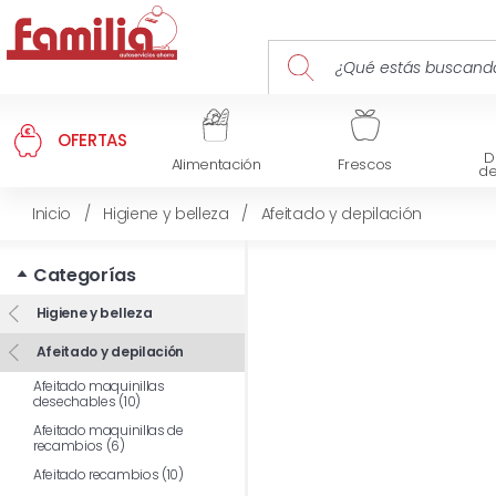
OFERTAS
D
Alimentación
Frescos
d
Inicio
/
Higiene y belleza
/
Afeitado y depilación
Categorías
Higiene y belleza
Afeitado y depilación
Afeitado maquinillas
desechables (10)
Afeitado maquinillas de
recambios (6)
Afeitado recambios (10)