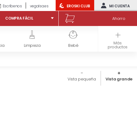
Escríbenos
vegalsa.es
EROSKI CLUB
MI CUENTA
Ahorro
COMPRA FÁCIL
Más
ia
Limpieza
Bebé
Congelados
productos
Vista pequeña
Vista grande