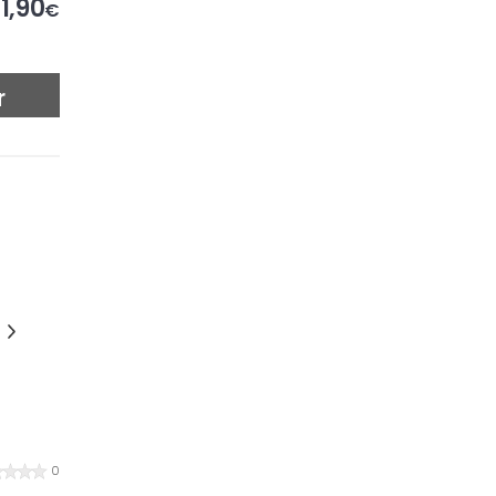
1,90
€
r
0