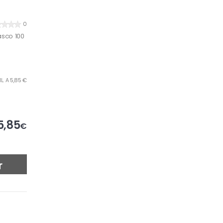
0
asco 100
L. A 5,85 €
5,85
€
r