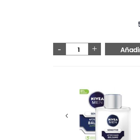
-
+
Añadi