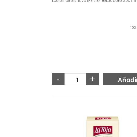
Loción aftershave MEN BY BELLE, bote 200 ml
100 
-
+
Añadi