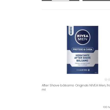
After Shave bàlsamo Originals NIVEA Men, fr
ml
100 M