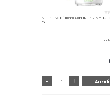
After Shave bàlsamo Sensitive NIVEA MEN, fr
ml
100 M
-
+
Añadi