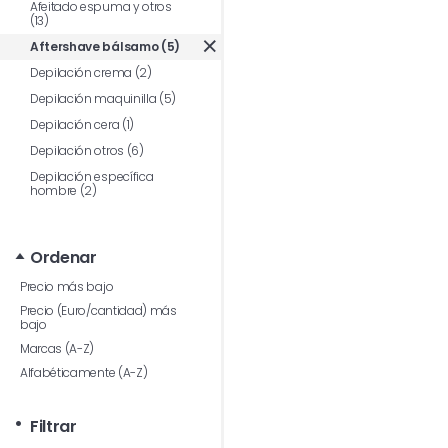
Afeitado espuma y otros
(13)
Aftershave bálsamo (5)
Depilación crema (2)
Depilación maquinilla (5)
Depilación cera (1)
Depilación otros (6)
Depilación específica
hombre (2)
Ordenar
Precio más bajo
Precio (Euro/cantidad) más
bajo
Marcas (A-Z)
Alfabéticamente (A-Z)
Filtrar