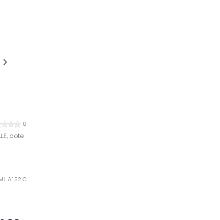
0
LE, bote
ML. A 1,52 €