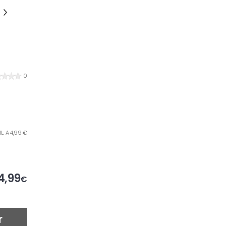
0
L. A 4,99 €
4,99
€
r