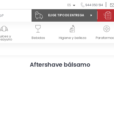
ES
944 050 514
ELIGE TIPO DE ENTREGA
ulces y
Bebidas
Higiene y belleza
Parafarmac
esayuno
Aftershave bálsamo