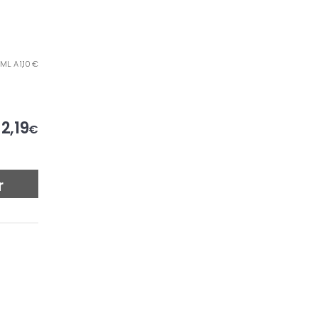
ML. A 1,10 €
2,19
€
r