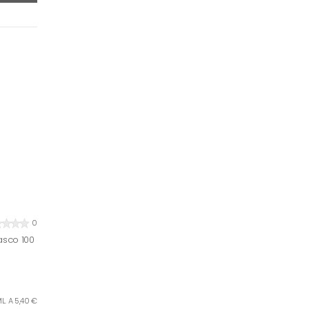
0
asco 100
L. A 5,40 €