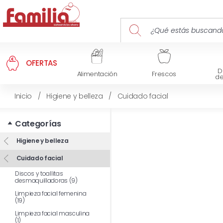
OFERTAS
D
Alimentación
Frescos
d
Inicio
/
Higiene y belleza
/
Cuidado facial
Categorías
Higiene y belleza
Cuidado facial
Discos y toallitas
desmaquilladoras (9)
Limpieza facial femenina
(19)
Limpieza facial masculina
(1)