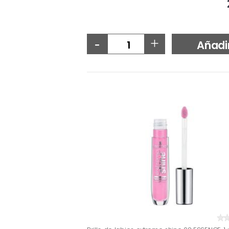
-
+
Añadi