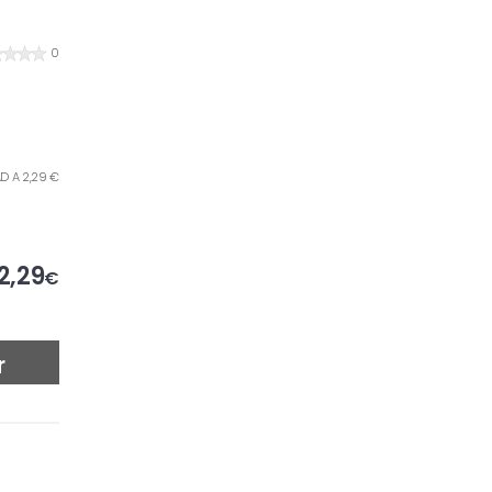
0
AD A 2,29 €
2,29
€
r