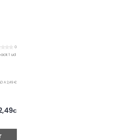
0
pack 1 ud
AD A 2,49 €
2,49
€
r