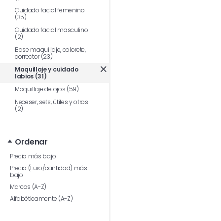
Cuidado facial femenino
(35)
Cuidado facial masculino
(2)
Base maquillaje, colorete,
corrector (23)
Maquillaje y cuidado
labios (31)
Maquillaje de ojos (59)
Neceser, sets, útiles y otros
(2)
Ordenar
Precio más bajo
Precio (Euro/cantidad) más
bajo
Marcas (A-Z)
Alfabéticamente (A-Z)