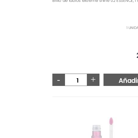
Brillo de labios extreme shine 02 ESSENCE, 1
1 UNID
-
+
Añadi