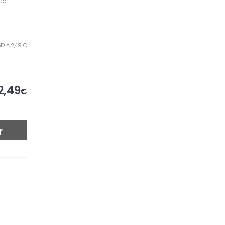
 ud
AD A 2,49 €
2,49
€
r