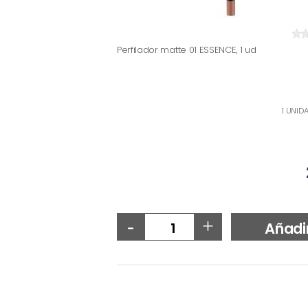
Perfilador matte 01 ESSENCE, 1 ud
1 UNID
-
+
Añadi