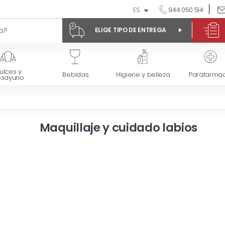
ES
944 050 514
ELIGE TIPO DE ENTREGA
ulces y
Bebidas
Higiene y belleza
Parafarmac
esayuno
Maquillaje y cuidado labios