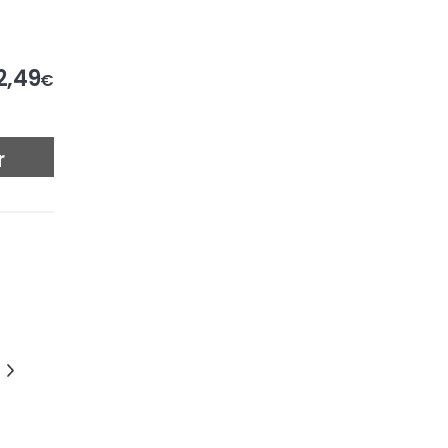
2,49
€
r