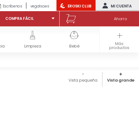
Escríbenos
vegalsa.es
EROSKI CLUB
MI CUENTA
Ahorro
COMPRA FÁCIL
Más
ia
Limpieza
Bebé
Congelados
productos
Vista pequeña
Vista grande