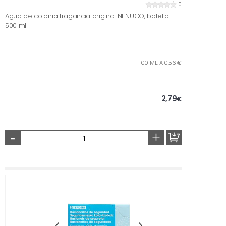
0
Agua de colonia fragancia original NENUCO, botella
500 ml
100 ML. A 0,56 €
2,79
€
-
+