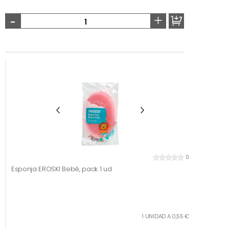
-
+
0
Esponja EROSKI Bebé, pack 1 ud
1 UNIDAD A 0,55 €