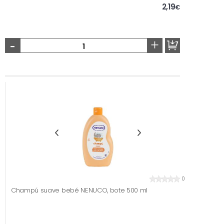
2,19
€
-
+
0
Champú suave bebé NENUCO, bote 500 ml