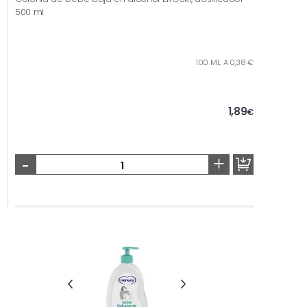
500 ml
100 ML. A 0,38 €
1,89
€
-
+