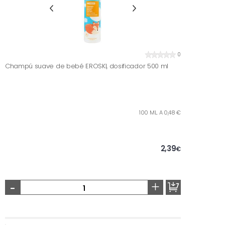
0
Champú suave de bebé EROSKI, dosificador 500 ml
100 ML. A 0,48 €
2,39
€
-
+