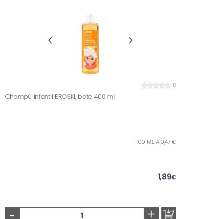
0
Champú infantil EROSKI, bote 400 ml
100 ML. A 0,47 €
1,89
€
-
+