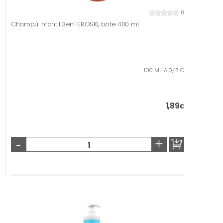
0
Champú infantil 3en1 EROSKI, bote 400 ml
100 ML. A 0,47 €
1,89
€
-
+