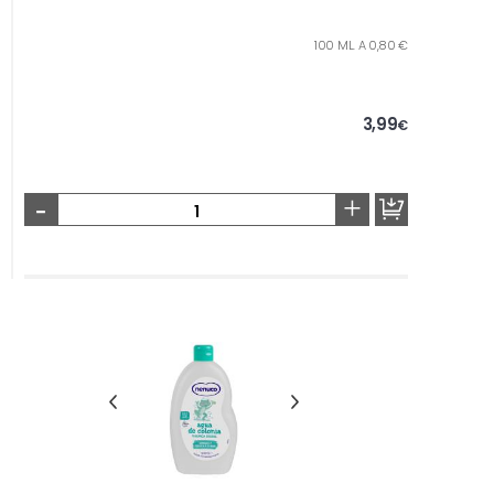
100 ML. A 0,80 €
3,99
€
-
+