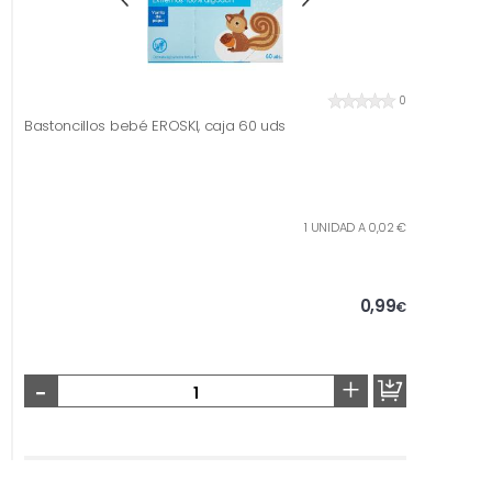
0
Bastoncillos bebé EROSKI, caja 60 uds
1 UNIDAD A 0,02 €
0,99
€
-
+