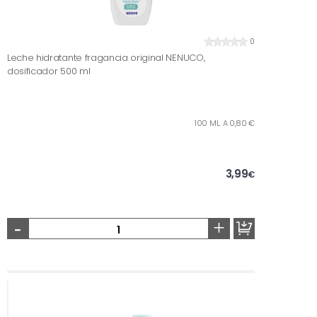
0
Leche hidratante fragancia original NENUCO,
dosificador 500 ml
100 ML. A 0,80 €
3,99
€
-
+