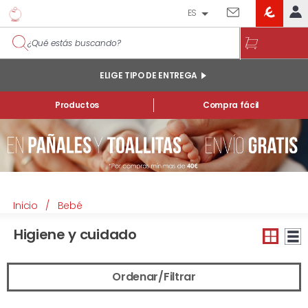
ES
EROSKI
IDENTIFÍCATE
CLUB
INICIO
ELIGE TIPO DE ENTREGA
MI CUENTA
Productos
Compra fácil
Pedidos online
Mis productos comprados en tienda y online
Listas
INFORMACIÓN GENERAL
Inicio
/
Bebé
Higiene y cuidado
Ordenar/Filtrar