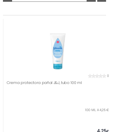
0
Crema protectora pañal J&J, tubo 100 ml
100 ML. A 4,25 €
4,25
€