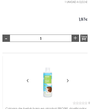
1 UNIDAD A 0,02 €
1,97
€
-
+
0
Colonia de bebé baja en alcohol EROSKI, dosificador