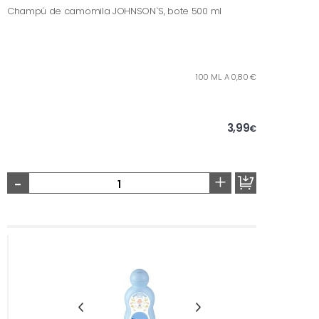
Champú de camomila JOHNSON`S, bote 500 ml
100 ML. A 0,80 €
3,99
€
-
+