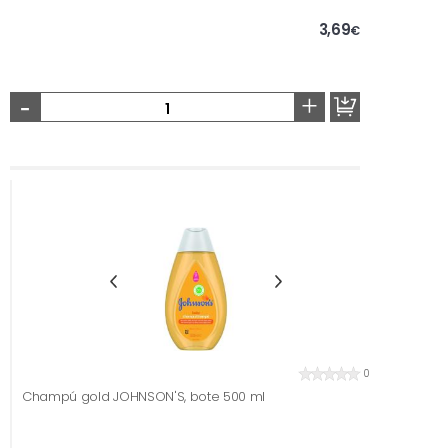
3,69
€
-
+
0
Champú gold JOHNSON'S, bote 500 ml