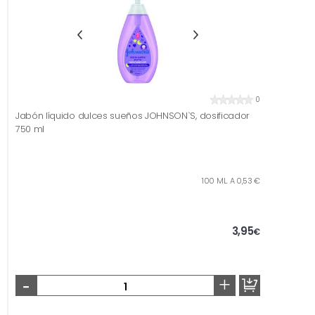
0
Jabón líquido dulces sueños JOHNSON`S, dosificador
750 ml
100 ML. A 0,53 €
3,95
€
-
+