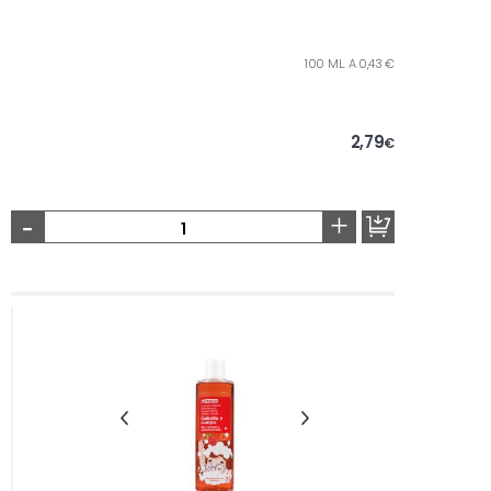
100 ML. A 0,43 €
2,79
€
-
+