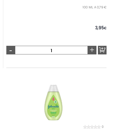
100 ML. A 0,79 €
3,95
€
-
+
0