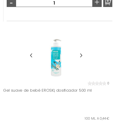
-
+
0
Gel suave de bebé EROSKI, dosificador 500 ml
100 ML. A 0,44 €