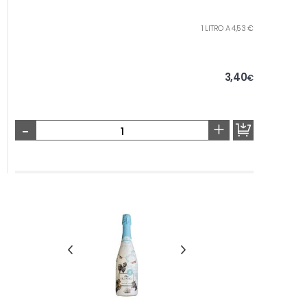
1 LITRO A 4,53 €
3,40
€
-
+