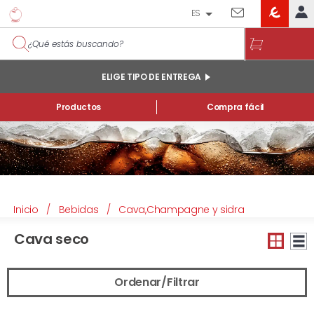
ES
EROSKI
IDENTIFÍCATE
CLUB
INICIO
ELIGE TIPO DE ENTREGA
MI CUENTA
Productos
Compra fácil
Pedidos online
Mis productos comprados en tienda y online
Listas
INFORMACIÓN GENERAL
Inicio
/
Bebidas
/
Cava,Champagne y sidra
Cava seco
Ordenar/Filtrar