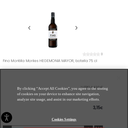
0
Fino Montilla Moriles HEGEMONIA MAYOR, botella 75 cl
1 LITRO A 4,20 €
By clicking “Accept All Cookies”, you agree to the storing
of cookies on your device to enhance site navigation,
analyze site usage, and assist in our marketing efforts.
3,15
€
Cookies Settings