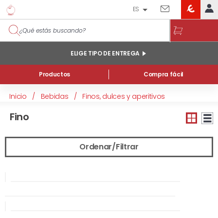
ES
EROSKI
IDENTIFÍCATE
CLUB
INICIO
ELIGE TIPO DE ENTREGA
MI CUENTA
Productos
Compra fácil
Pedidos online
Inicio
/
Bebidas
/
Finos, dulces y aperitivos
Mis productos comprados en tienda y online
Fino
Listas
INFORMACIÓN GENERAL
Ordenar/Filtrar