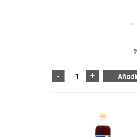
1 LI
1
-
+
Añadi