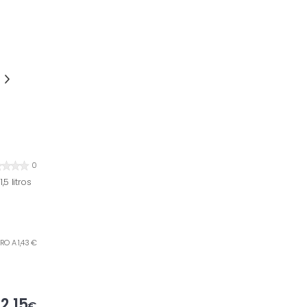
0
5 litros
ITRO A 1,43 €
2,15
€