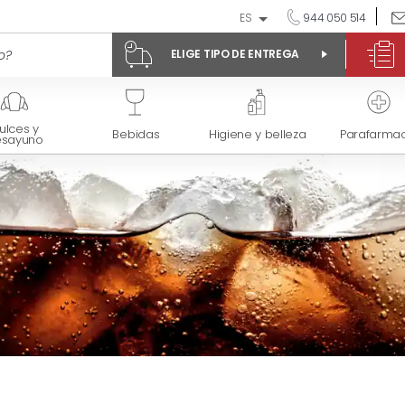
ES
944 050 514
ELIGE TIPO DE ENTREGA
ulces y
Bebidas
Higiene y belleza
Parafarmac
esayuno