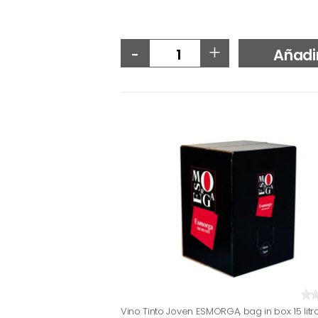
-
+
Añadi
Vino Tinto Joven ESMORGA, bag in box 15 litr