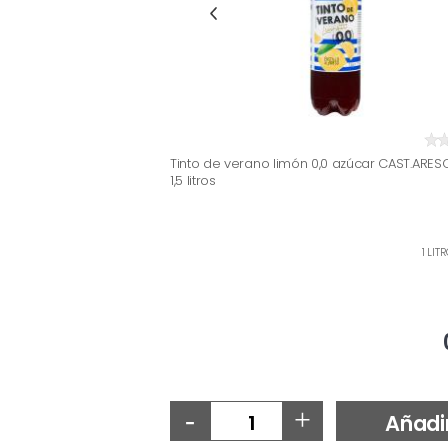
Tinto de verano limón 0,0 azúcar CAST.ARESO
1,5 litros
1 LIT
-
+
Añadi