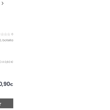
0
, botella
RO A 0,60 €
0,90
€
r