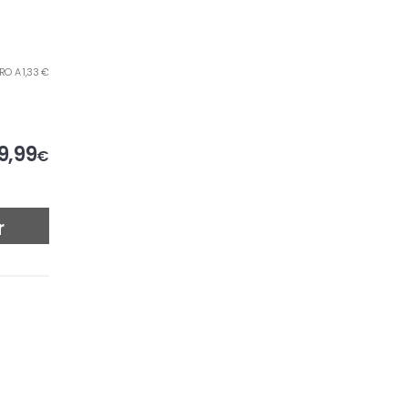
TRO A 1,33 €
9,99
€
r