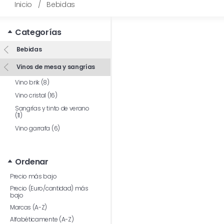
Inicio
/
Bebidas
Categorías
Bebidas
Vinos de mesa y sangrías
Vino brik (8)
Vino cristal (16)
Sangrías y tinto de verano
(11)
Vino garrafa (6)
Ordenar
Precio más bajo
Precio (Euro/cantidad) más
bajo
Marcas (A-Z)
Alfabéticamente (A-Z)