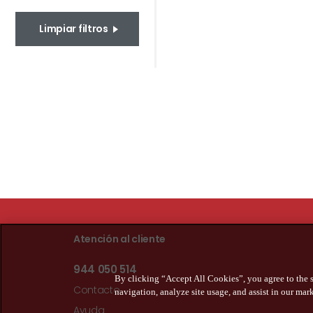
Limpiar filtros
Atención al cliente
944 050 514
By clicking “Accept All Cookies”, you agree to the s
Contacto
navigation, analyze site usage, and assist in our mark
Ayuda