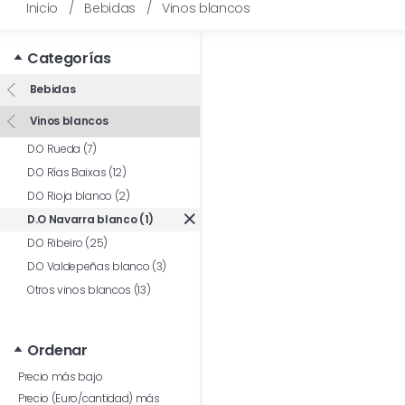
Inicio
/
Bebidas
/
Vinos blancos
Categorías
Bebidas
Vinos blancos
D.O Rueda (7)
D.O Rías Baixas (12)
D.O Rioja blanco (2)
D.O Navarra blanco (1)
D.O Ribeiro (25)
D.O Valdepeñas blanco (3)
Otros vinos blancos (13)
Ordenar
Precio más bajo
Precio (Euro/cantidad) más