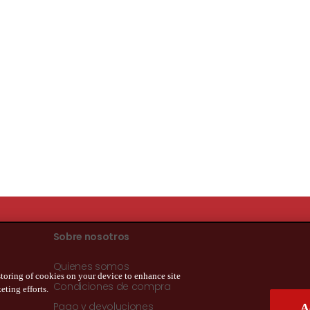
Sobre nosotros
Quienes somos
toring of cookies on your device to enhance site
Condiciones de compra
eting efforts.
Pago y devoluciones
A