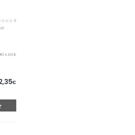
0
cl
TRO A 3,13 €
2,35
€
r