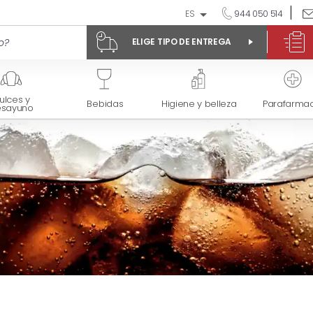
ES
944 050 514
ELIGE TIPO DE ENTREGA
ulces y
Bebidas
Higiene y belleza
Parafarmac
esayuno