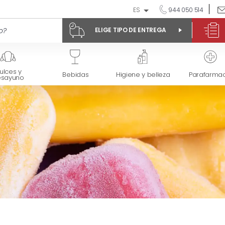
ES
944 050 514
ELIGE TIPO DE ENTREGA
ulces y
Bebidas
Higiene y belleza
Parafarmac
esayuno