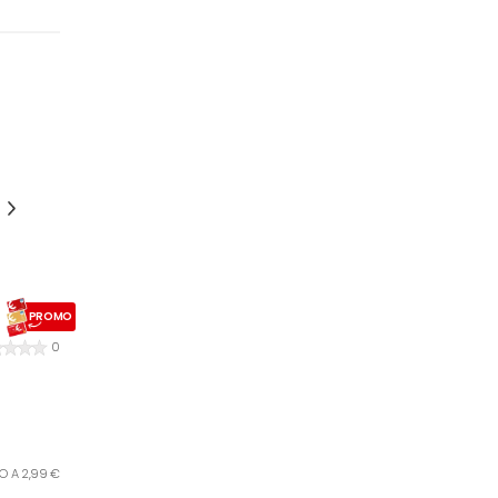
PROMO
0
RO A 2,99 €