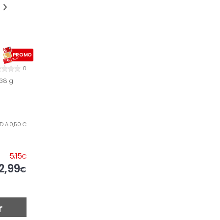
PROMO
0
438 g
D A 0,50 €
5,15
€
2,99
€
r