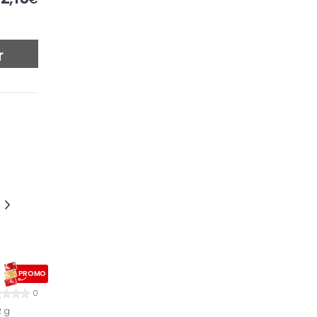
r
PROMO
0
2 g