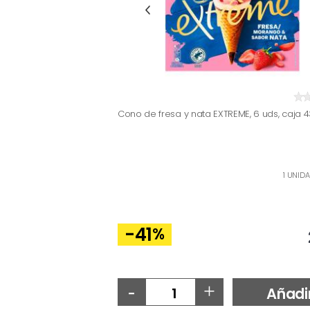
Cono de fresa y nata EXTREME, 6 uds, caja 
1 UNIDA
-41
%
-
+
Añadi