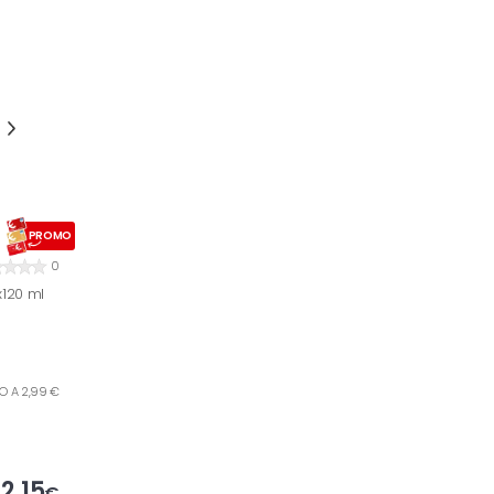
PROMO
0
x120 ml
RO A 2,99 €
2,15
€