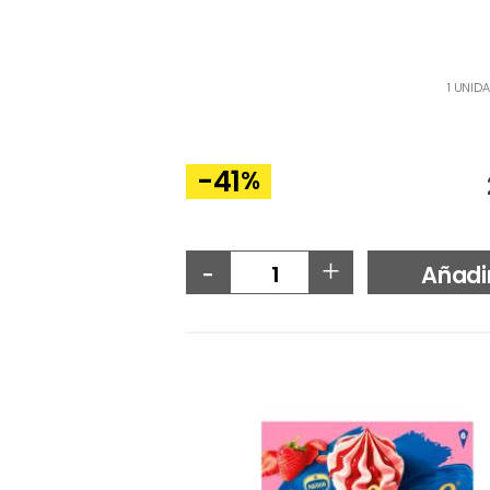
1 UNIDA
-41
%
-
+
Añadi