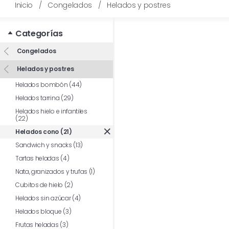
Inicio
/
Congelados
/
Helados y postres
Categorías
Congelados
Helados y postres
Helados bombón (44)
Helados tarrina (29)
Helados hielo e infantiles
(22)
Helados cono (21)
Sandwich y snacks (13)
Tartas heladas (4)
Nata, granizados y trufas (1)
Cubitos de hielo (2)
Helados sin azúcar (4)
Helados bloque (3)
Frutas heladas (3)