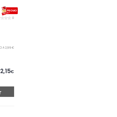
PROMO
0
RO A 2,99 €
2,15
€
r