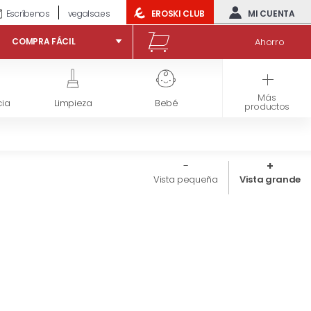
Escríbenos
vegalsa.es
EROSKI CLUB
MI CUENTA
Ahorro
COMPRA FÁCIL
Más
ia
Limpieza
Bebé
Congelados
productos
Vista pequeña
Vista grande