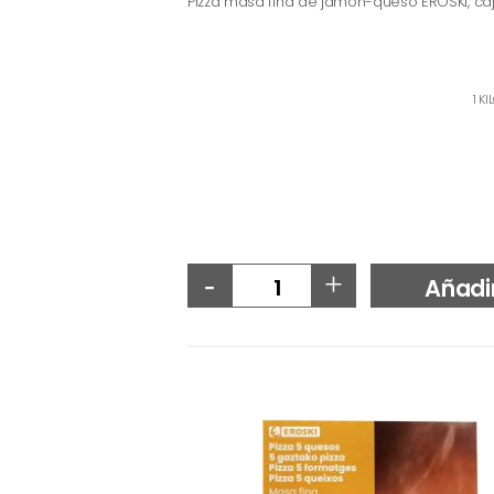
Pizza masa fina de jamón-queso EROSKI, ca
1 K
-
+
Añadi