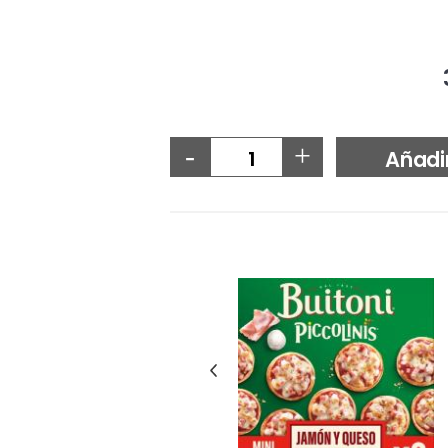
-
+
Añadi