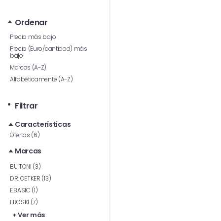
Ordenar
Precio más bajo
Precio (Euro/cantidad) más
bajo
Marcas (A-Z)
Alfabéticamente (A-Z)
Filtrar
Características
Ofertas (6)
Marcas
BUITONI (3)
DR. OETKER (13)
E.BASIC (1)
EROSKI (7)
+ Ver más