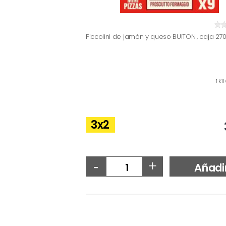
Piccolini de jamón y queso BUITONI, caja 27
1 KI
3x2
-
+
Añadi