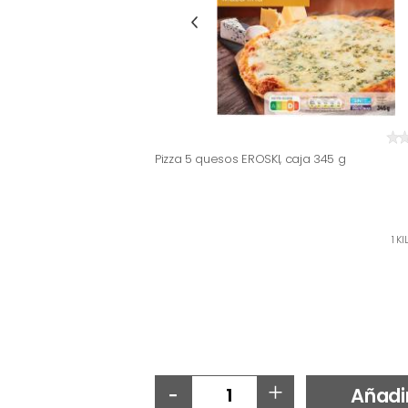
Pizza 5 quesos EROSKI, caja 345 g
1 K
-
+
Añadi