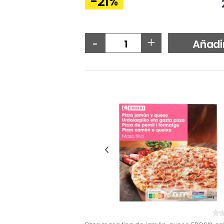
-21
%
-
+
Añadi