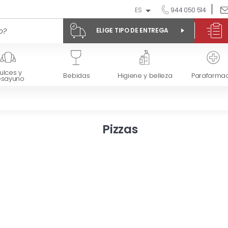
ES
944 050 514
ELIGE TIPO DE ENTREGA
ulces y
Bebidas
Higiene y belleza
Parafarmac
esayuno
Pizzas