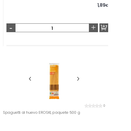
1,89
€
-
+
0
Spaguetti al huevo EROSKI, paquete 500 g