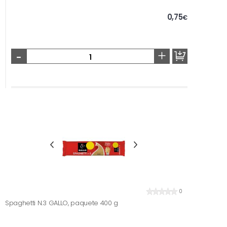
0,75
€
-
+
0
Spaghetti N.3 GALLO, paquete 400 g