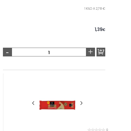
1 KILO A 2,78 €
1,39
€
-
+
0