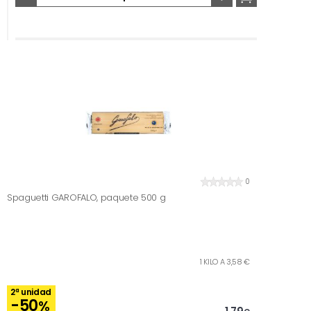
0
Spaguetti GAROFALO, paquete 500 g
1 KILO A 3,58 €
2ª unidad
-50
%