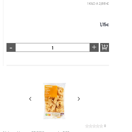
1 KILO A 2,88 €
1,15
€
-
+
0