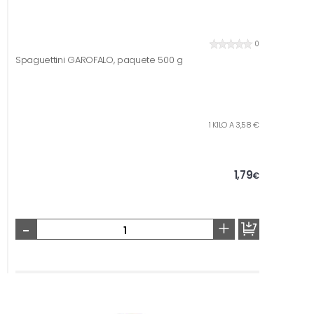
0
Spaguettini GAROFALO, paquete 500 g
1 KILO A 3,58 €
1,79
€
-
+