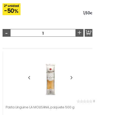
2ª unidad
-50
%
1,50
€
-
+
0
Pasta Linguine LA MOLISANA, paquete 500 g