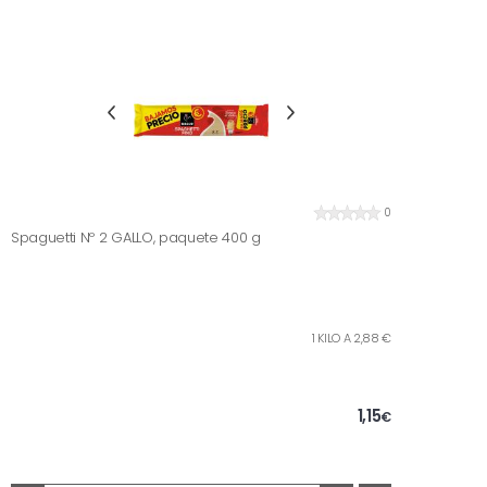
0
Spaguetti Nº 2 GALLO, paquete 400 g
1 KILO A 2,88 €
1,15
€