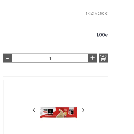
1 KILO A 2,50 €
1,00
€
-
+