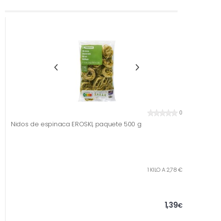
0
Nidos de espinaca EROSKI, paquete 500 g
1 KILO A 2,78 €
1,39
€