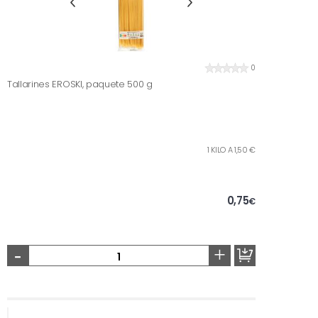
0
Tallarines EROSKI, paquete 500 g
1 KILO A 1,50 €
0,75
€
-
+