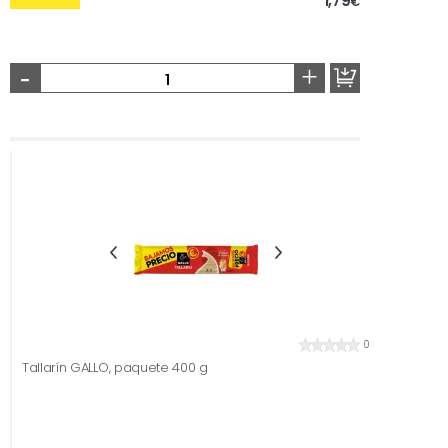
1,79
€
-
+
0
Tallarín GALLO, paquete 400 g