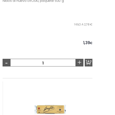
Nidos al huevo EROSKI, paquete 500 g
1 KILO A 2,78 €
1,39
€
-
+