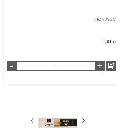
1 KILO A 3,98 €
1,99
€
-
+