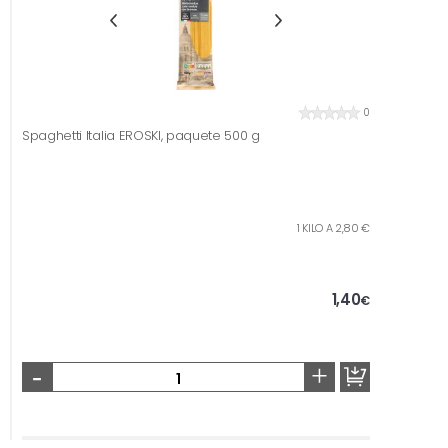
0
Spaghetti Italia EROSKI, paquete 500 g
1 KILO A 2,80 €
1,40
€
-
+