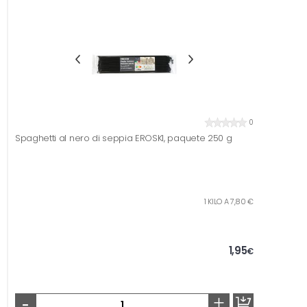
0
Spaghetti al nero di seppia EROSKI, paquete 250 g
1 KILO A 7,80 €
1,95
€
-
+