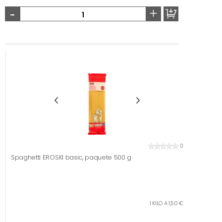
-
+
0
Spaghetti EROSKI basic, paquete 500 g
1 KILO A 1,50 €