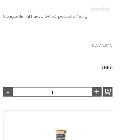
0
Spaguettini al huevo GALLO, paquete 450 g
1 KILO A 3,67 €
1,65
€
-
+