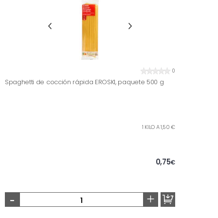
0
Spaghetti de cocción rápida EROSKI, paquete 500 g
1 KILO A 1,50 €
0,75
€
-
+