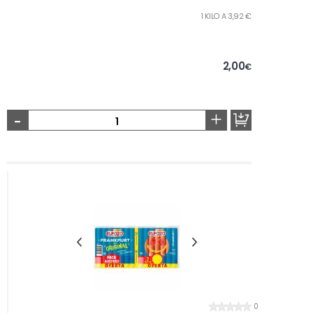
1 KILO A 3,92 €
2,00
€
-
+
0