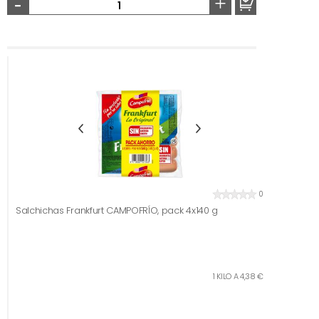
-
+
0
Salchichas Frankfurt CAMPOFRÍO, pack 4x140 g
1 KILO A 4,38 €