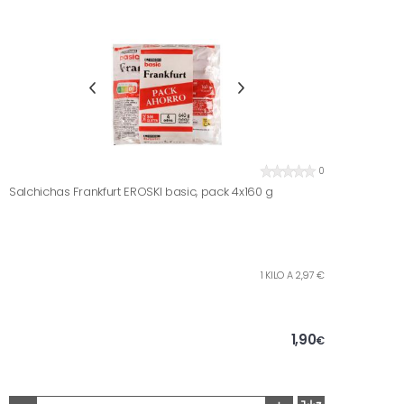
0
Salchichas Frankfurt EROSKI basic, pack 4x160 g
1 KILO A 2,97 €
1,90
€