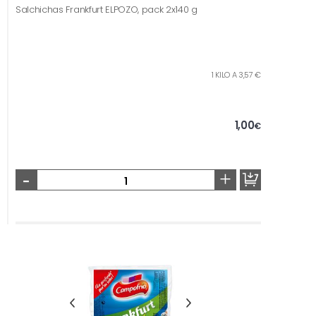
Salchichas Frankfurt ELPOZO, pack 2x140 g
1 KILO A 3,57 €
1,00
€
-
+