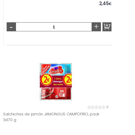
2,45
€
-
+
0
Salchichas de jamón JAMONGUS CAMPOFRIO, pack
3x170 g