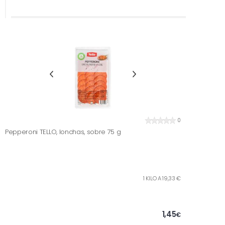
0
Pepperoni TELLO, lonchas, sobre 75 g
1 KILO A 19,33 €
1,45
€