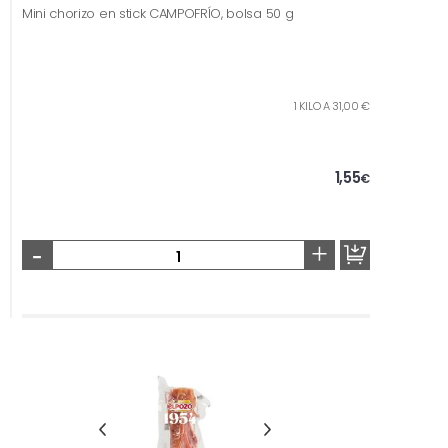
Mini chorizo en stick CAMPOFRÍO, bolsa 50 g
1 KILO A 31,00 €
1,55
€
-
+