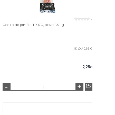
0
Codillo de jamón ELPOZO, pieza 850 g
1 KILO A 2,65 €
2,25
€
-
+