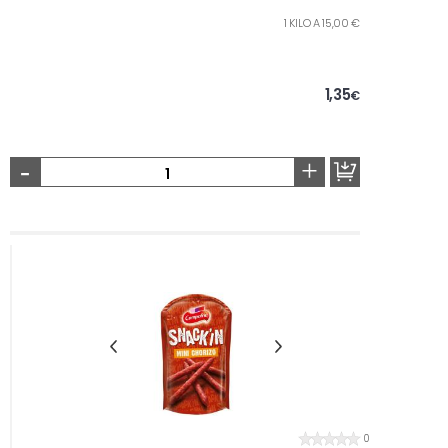
1 KILO A 15,00 €
1,35
€
-
+
0