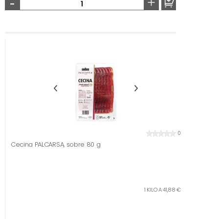
-
+
0
Cecina PALCARSA, sobre 80 g
1 KILO A 41,88 €