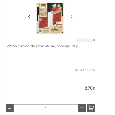
0
Jamón curado de pavo ARGAL, bandeja 70 g
1 KILO A 38,57 €
2,70
€
-
+