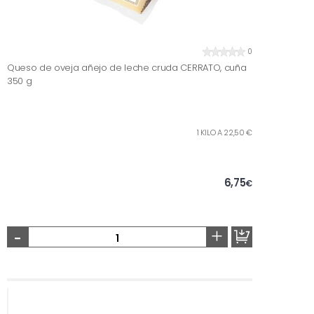
0
Queso de oveja añejo de leche cruda CERRATO, cuña
350 g
1 KILO A 22,50 €
6,75
€
-
+