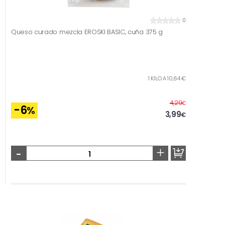
0
Queso curado mezcla EROSKI BASIC, cuña 375 g
1 KILO A 10,64 €
Antes
4,29
€
-6
%
3,99
€
-
+