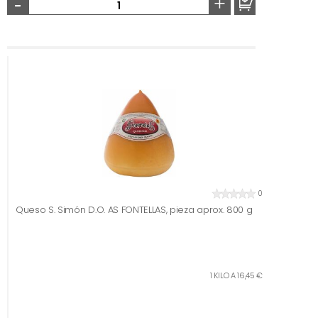
-
+
0
Queso S. Simón D.O. AS FONTELLAS, pieza aprox. 800 g
1 KILO A 16,45 €