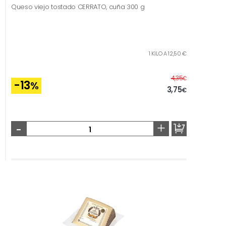
Queso viejo tostado CERRATO, cuña 300 g
1 KILO A 12,50 €
Antes
4,35
€
-13
%
3,75
€
-
+