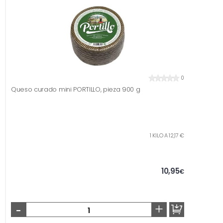
0
Queso curado mini PORTILLO, pieza 900 g
1 KILO A 12,17 €
10,95
€
-
+