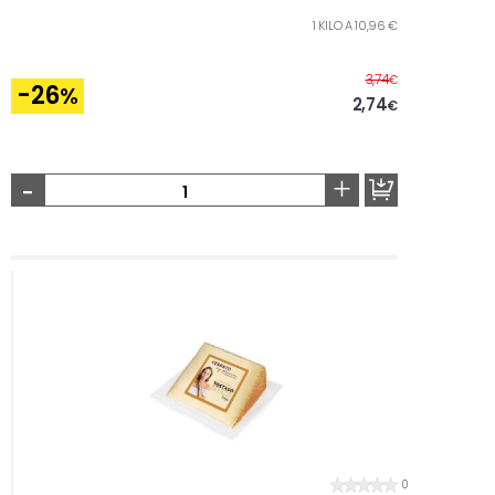
1 KILO A 10,96 €
Antes
3,74
€
-26
%
2,74
€
-
+
0