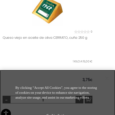
0
Queso viejo en aceite de oliva CERRATO, cuña 250 g
1 KILO A 15,00 €
3,75
€
By clicking “Accept All Cookies”, you agree to the storing
of cookies on your device to enhance site navigation,
-
+
analyze site usage, and assist in our marketing efforts.