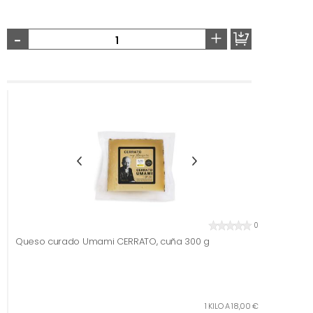
-
+
0
Queso curado Umami CERRATO, cuña 300 g
1 KILO A 18,00 €