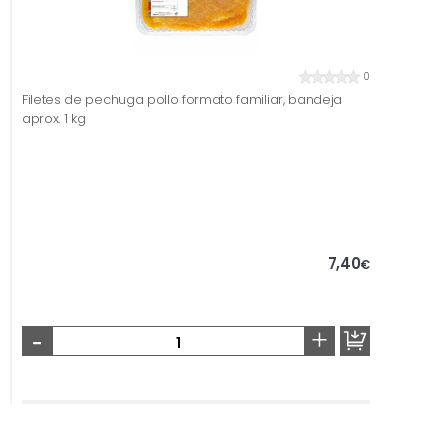
0
Filetes de pechuga pollo formato familiar, bandeja
aprox. 1 kg
7,40
€
-
+