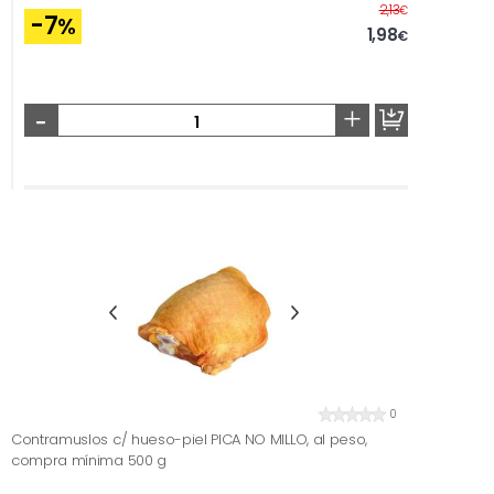
Antes
2,13
€
-7
%
1,98
€
-
+
0
Contramuslos c/ hueso-piel PICA NO MILLO, al peso,
compra mínima 500 g