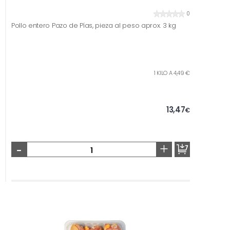
0
Pollo entero Pazo de Pías, pieza al peso aprox. 3 kg
1 KILO A 4,49 €
13,47
€
-
+