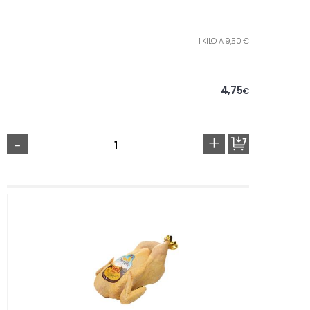
1 KILO A 9,50 €
4,75
€
-
+