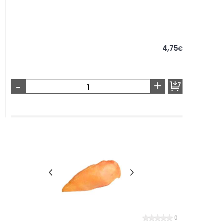
4,75
€
-
+
0