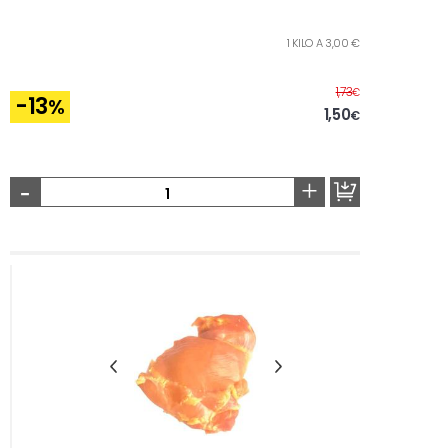
1 KILO A 3,00 €
Antes
1,73
€
-13
%
1,50
€
-
+