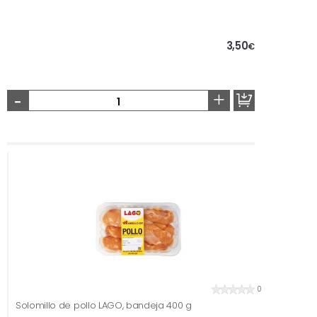
3,50
€
-
+
0
Solomillo de pollo LAGO, bandeja 400 g