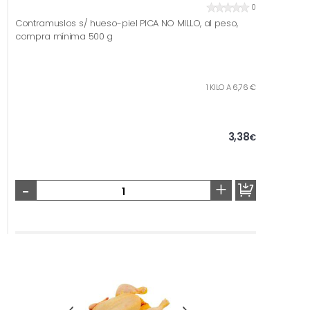
0
Contramuslos s/ hueso-piel PICA NO MILLO, al peso,
compra mínima 500 g
1 KILO A 6,76 €
3,38
€
-
+