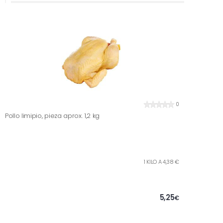
0
Pollo limipio, pieza aprox. 1,2 kg
1 KILO A 4,38 €
5,25
€