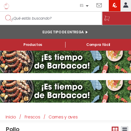
ES
EROSKI
IDENTIFÍCATE
CLUB
INICIO
ELIGE TIPO DE ENTREGA
MI CUENTA
Productos
Compra fácil
Pedidos online
Mis productos comprados en tienda y online
Listas
INFORMACIÓN GENERAL
Inicio
/
Frescos
/
Carnes y aves
Pollo