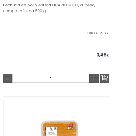
Pechuga de pollo entera PICA NO MILLO, al peso,
compra mínima 500 g
1 KILO A 6,96 €
3,48
€
-
+