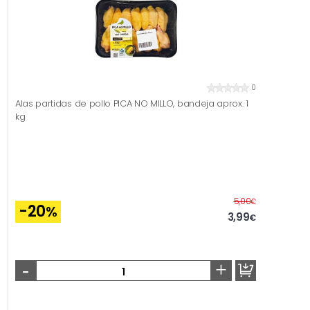
0
Alas partidas de pollo PICA NO MILLO, bandeja aprox. 1
kg
Antes
5,00
€
-20
%
3,99
€
-
+