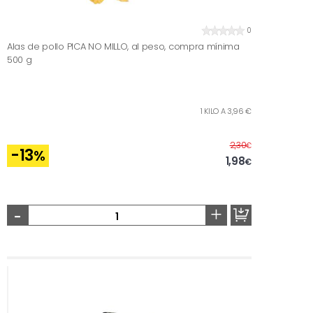
0
Alas de pollo PICA NO MILLO, al peso, compra mínima
500 g
1 KILO A 3,96 €
Antes
2,30
€
-13
%
1,98
€
-
+