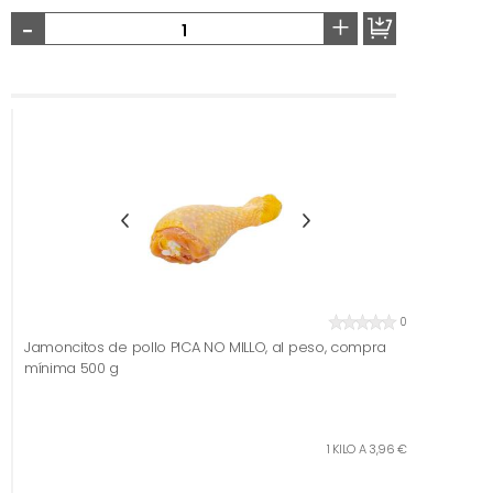
-
+
0
Jamoncitos de pollo PICA NO MILLO, al peso, compra
mínima 500 g
1 KILO A 3,96 €