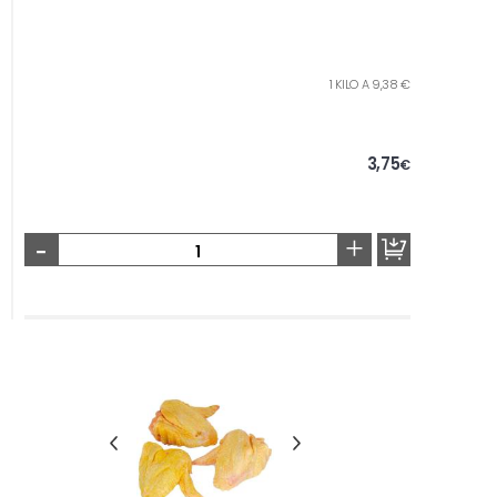
1 KILO A 9,38 €
3,75
€
-
+