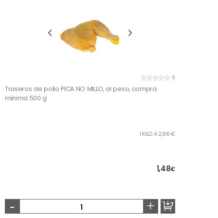
0
Traseros de pollo PICA NO MILLO, al peso, compra
mínima 500 g
1 KILO A 2,96 €
1,48
€
-
+