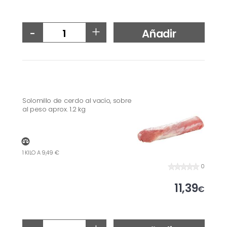
-
+
Añadir
Solomillo de cerdo al vacío, sobre
al peso aprox. 1.2 kg
1 KILO A 9,49 €
0
11,39
€