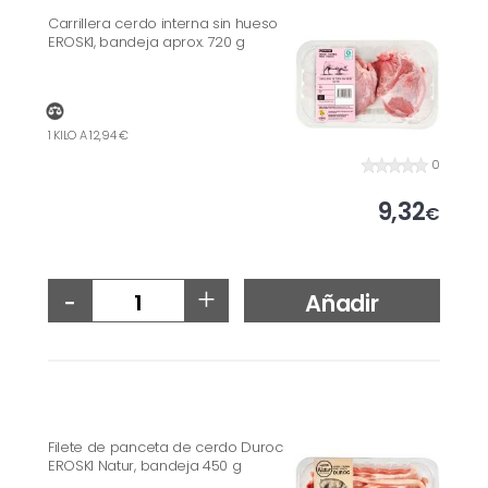
Carrillera cerdo interna sin hueso
EROSKI, bandeja aprox. 720 g
1 KILO A 12,94 €
0
9,32
€
-
+
Añadir
Filete de panceta de cerdo Duroc
EROSKI Natur, bandeja 450 g