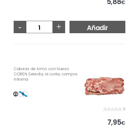
5,88
€
-
+
Añadir
Cabeza de lomo con hueso
COREN Selecta, al corte, compra
mínima
0
7,95
€