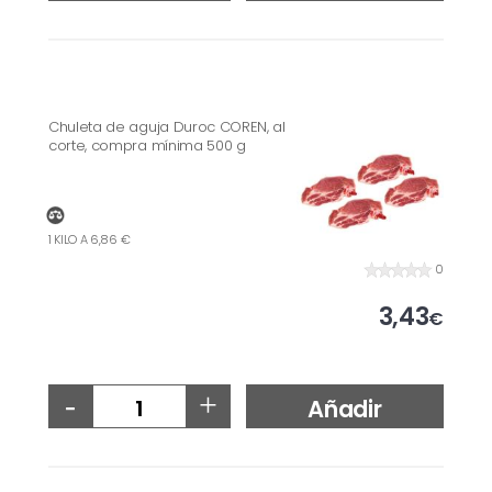
Chuleta de aguja Duroc COREN, al
corte, compra mínima 500 g
1 KILO A 6,86 €
0
3,43
€
-
+
Añadir