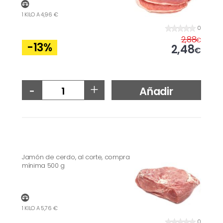
1 KILO A 4,96 €
0
2,88
€
-13
%
2,48
€
-
+
Añadir
Jamón de cerdo, al corte, compra
mínima 500 g
1 KILO A 5,76 €
0