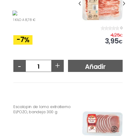
1 KILO A 8,78 €
0
4,25
€
-7
%
3,95
€
-
+
Añadir
Escalopin de lomo extratierno
ELPOZO, bandeja 300 g