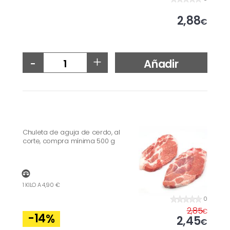
2,88
€
-
+
Añadir
Chuleta de aguja de cerdo, al
corte, compra mínima 500 g
1 KILO A 4,90 €
0
2,85
€
-14
%
2,45
€