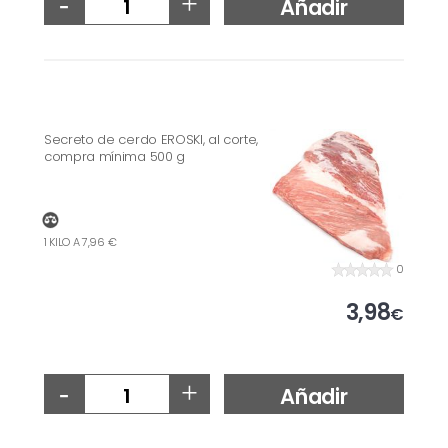
-
+
Añadir
Secreto de cerdo EROSKI, al corte,
compra mínima 500 g
1 KILO A 7,96 €
0
3,98
€
-
+
Añadir