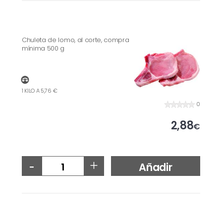
Chuleta de lomo, al corte, compra
mínima 500 g
1 KILO A 5,76 €
0
2,88
€
-
+
Añadir