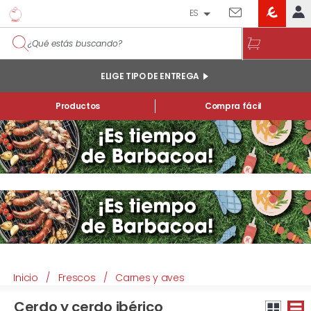
ES
EROSKI
IDENTIFÍCATE
CLUB
INICIO
ELIGE TIPO DE ENTREGA
MI CUENTA
Productos
Compra fácil
Pedidos online
Mis productos comprados en tienda y online
Listas
Inicio
/
Frescos
/
Carnes y aves
INFORMACIÓN GENERAL
Cerdo y cerdo ibérico