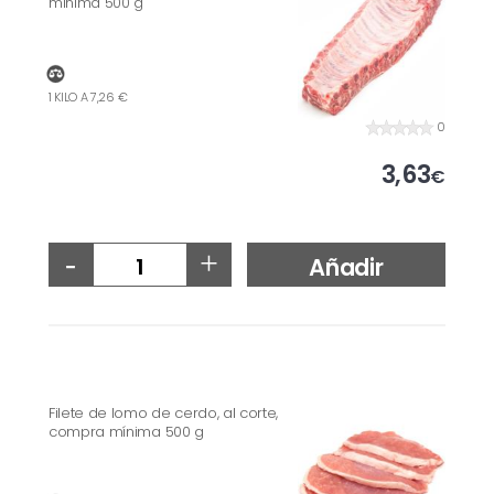
mínima 500 g
1 KILO A 7,26 €
0
3,63
€
-
+
Añadir
Filete de lomo de cerdo, al corte,
compra mínima 500 g