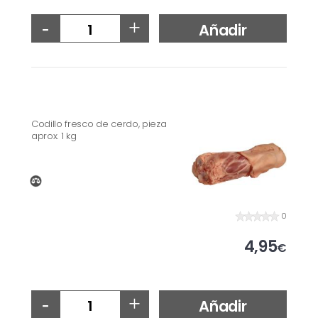
-
+
Añadir
Codillo fresco de cerdo, pieza
aprox. 1 kg
0
4,95
€
-
+
Añadir