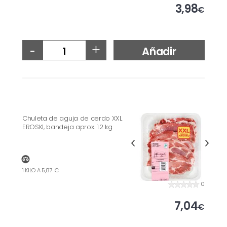
3,98
€
-
+
Añadir
Chuleta de aguja de cerdo XXL
EROSKI, bandeja aprox. 1.2 kg
1 KILO A 5,87 €
0
7,04
€