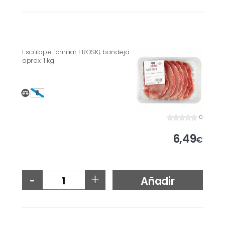
Escalope familiar EROSKI, bandeja
aprox. 1 kg
0
6,49
€
-
+
Añadir