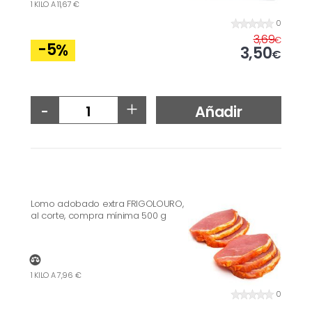
1 KILO A 11,67 €
0
3,69
€
-5
%
3,50
€
-
+
Añadir
Lomo adobado extra FRIGOLOURO,
al corte, compra mínima 500 g
1 KILO A 7,96 €
0