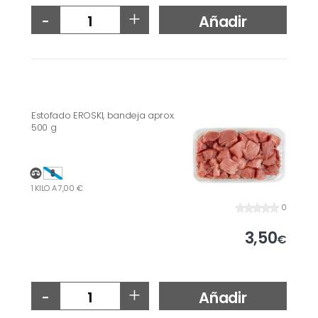
-
+
Añadir
Estofado EROSKI, bandeja aprox.
500 g
1 KILO A 7,00 €
0
3,50
€
-
+
Añadir