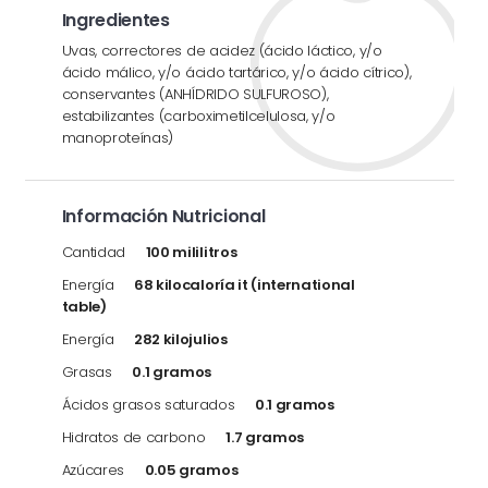
Ingredientes
Uvas, correctores de acidez (ácido láctico, y/o
ácido málico, y/o ácido tartárico, y/o ácido cítrico),
conservantes (ANHÍDRIDO SULFUROSO),
estabilizantes (carboximetilcelulosa, y/o
manoproteínas)
Información Nutricional
Cantidad
100 mililitros
Energía
68 kilocaloría it (international
table)
Energía
282 kilojulios
Grasas
0.1 gramos
Ácidos grasos saturados
0.1 gramos
Hidratos de carbono
1.7 gramos
Azúcares
0.05 gramos