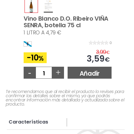
Vino Blanco D.O. Ribeiro VIÑA
SENRA, botella 75 cl
1 LITRO A 4,79 €
0
3,99
€
-10
3,59
%
€
-
+
Añadir
Te recomendamos que al recibir el producto lo revises para
confirmar los detalles sobre el mismo, ya que podrás
encontrar información más detallada y actualizada sobre el
producto.
Características