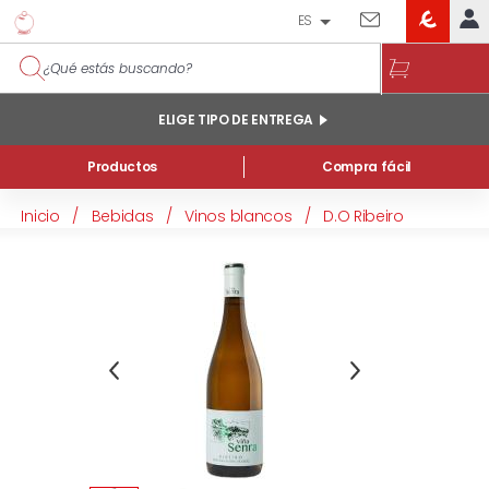
ES
EROSKI
IDENTIFÍCATE
CLUB
INICIO
ELIGE TIPO DE ENTREGA
MI CUENTA
Productos
Compra fácil
Pedidos online
Inicio
/
Bebidas
/
Vinos blancos
/
D.O Ribeiro
Mis productos comprados en tienda y online
Listas
INFORMACIÓN GENERAL