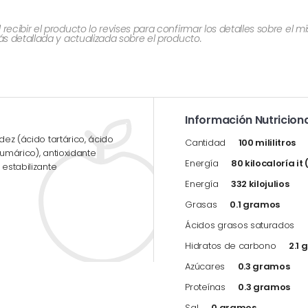
cibir el producto lo revises para confirmar los detalles sobre el 
 detallada y actualizada sobre el producto.
Información Nutriciona
dez (ácido tartárico, ácido
Cantidad
100 mililitros
 fumárico), antioxidante
Energía
80 kilocaloría it
 estabilizante
Energía
332 kilojulios
Grasas
0.1 gramos
Ácidos grasos saturados
Hidratos de carbono
2.1
Azúcares
0.3 gramos
Proteínas
0.3 gramos
Sal
0 gramos