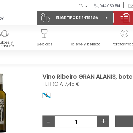
ES
944 050 514
ELIGE TIPO DE ENTREGA
ulces y
Bebidas
Higiene y belleza
Parafarmac
esayuno
Vino Ribeiro GRAN ALANIS, botel
1 LITRO A 7,45 €
-
+