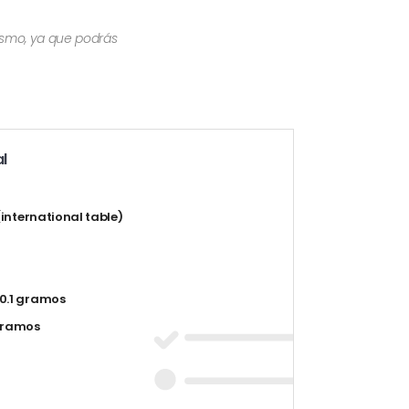
mismo, ya que podrás
l
 (international table)
0.1 gramos
 gramos