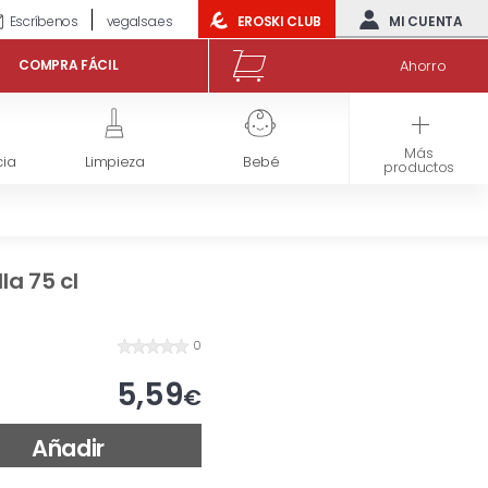
Escríbenos
vegalsa.es
EROSKI CLUB
MI CUENTA
Ahorro
COMPRA FÁCIL
Más
ia
Limpieza
Bebé
Congelados
productos
la 75 cl
0
5,59
€
Añadir