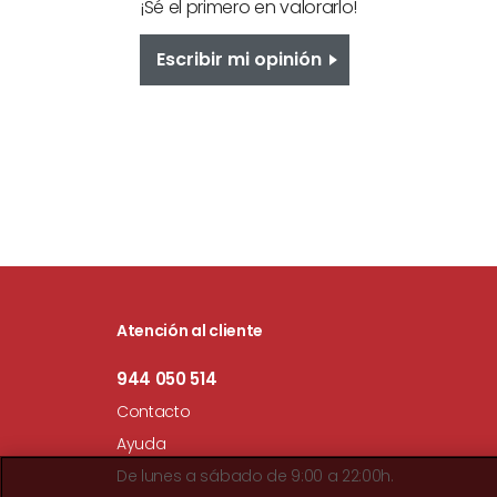
¡Sé el primero en valorarlo!
Escribir mi opinión
Atención al cliente
944 050 514
Contacto
Ayuda
De lunes a sábado de 9:00 a 22:00h.