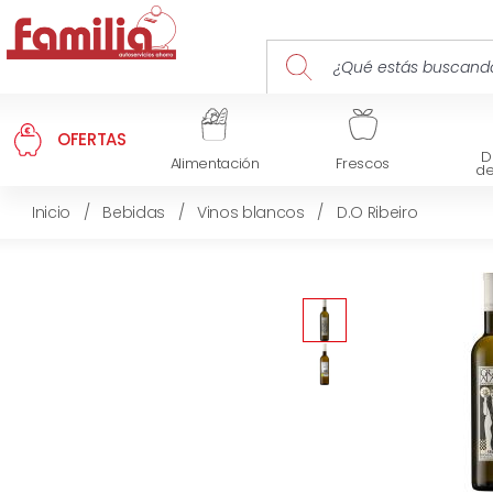
OFERTAS
D
Alimentación
Frescos
d
Inicio
/
Bebidas
/
Vinos blancos
/
D.O Ribeiro