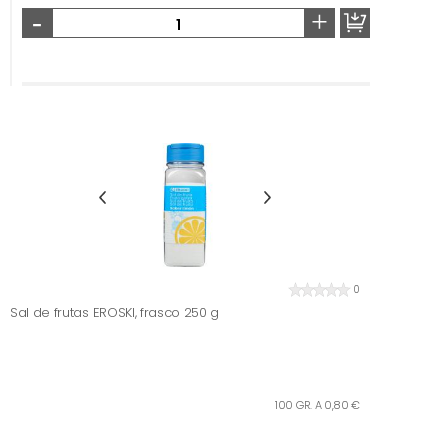
-
+
0
Sal de frutas EROSKI, frasco 250 g
100 GR. A 0,80 €