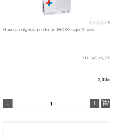
0
Gasa de algodón no tejida EROSKI, caja 20 uds
1 UNIDAD A 0,12 €
2,30
€
-
+