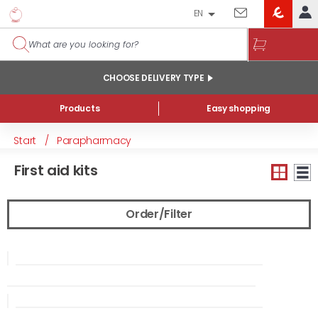
EN
EROSKI
LOG IN
CLUB
HOME
CHOOSE DELIVERY TYPE
MY ACCOUNT
Products
Easy shopping
Online orders
Start
/
Parapharmacy
My products purchased at the shop and online
First aid kits
Lists
GENERAL INFORMATION
Order/Filter