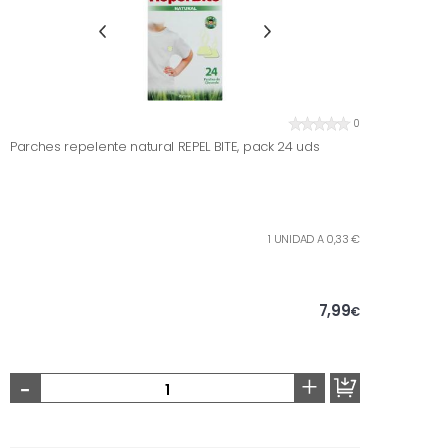
0
Parches repelente natural REPEL BITE, pack 24 uds
1 UNIDAD A 0,33 €
7,99
€
-
+