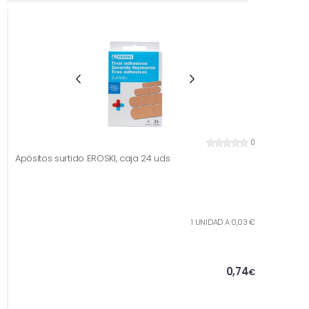
0
Apósitos surtido EROSKI, caja 24 uds
1 UNIDAD A 0,03 €
0,74
€