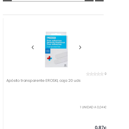
0
Apósito transparente EROSKI, caja 20 uds
1 UNIDAD A 0,04 €
0,87
€