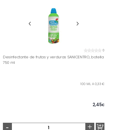
0
Desinfectante de frutas y verduras SANICENTRO, botella
750 ml
100 ML. A 0,33 €
2,45
€
-
+