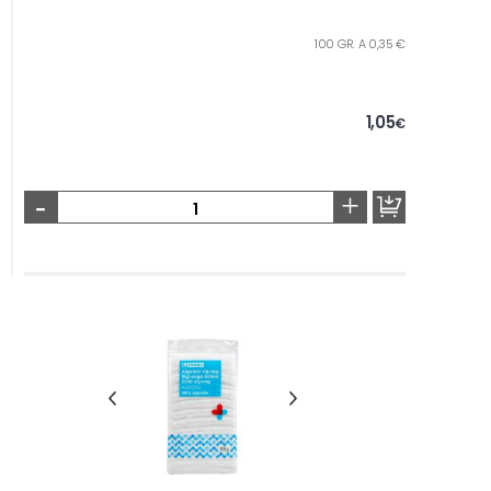
100 GR. A 0,35 €
1,05
€
-
+