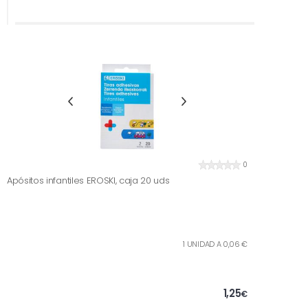
0
Apósitos infantiles EROSKI, caja 20 uds
1 UNIDAD A 0,06 €
1,25
€