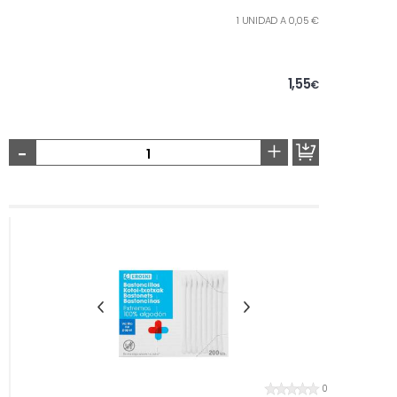
1 UNIDAD A 0,05 €
1,55
€
-
+
0