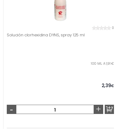
0
Solución clorhexidina DYNS, spray 125 ml
100 ML. A 1,91 €
2,39
€
-
+