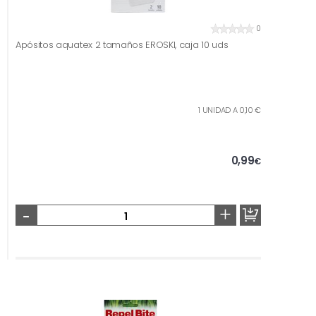
0
Apósitos aquatex 2 tamaños EROSKI, caja 10 uds
1 UNIDAD A 0,10 €
0,99
€
-
+