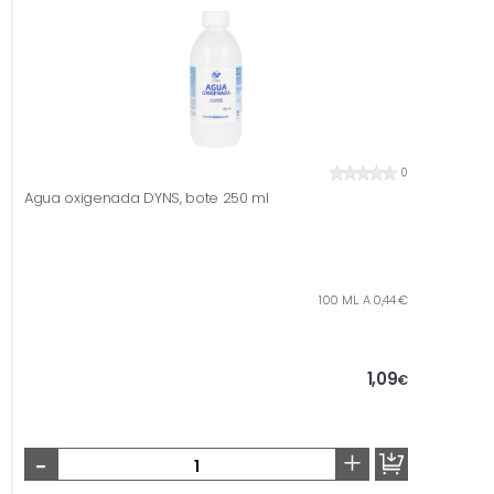
0
Agua oxigenada DYNS, bote 250 ml
100 ML. A 0,44 €
1,09
€
-
+