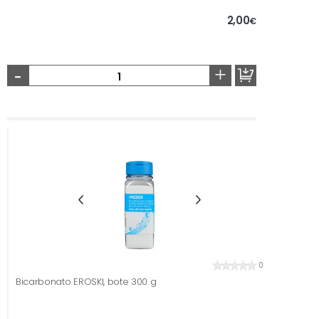
2,00
€
-
+
0
Bicarbonato EROSKI, bote 300 g