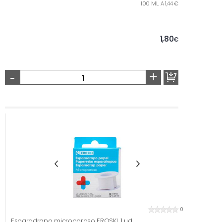
100 ML. A 1,44 €
1,80
€
-
+
0
Esparadrapo microporoso EROSKI, 1 ud