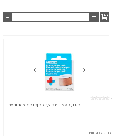
-
+
0
Esparadrapo tejido 2,5 cm EROSKI, 1 ud
1 UNIDAD A 1,30 €