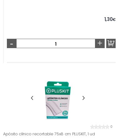
1,30
€
-
+
0
Apósito clínico recortable 75x8 cm PLUSKIT, 1 ud