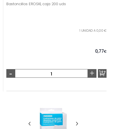
Bastoncillos EROSKI, caja 200 uds
1 UNIDAD A 0,00 €
0,77
€
-
+