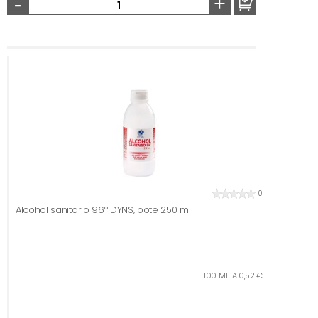
-
+
0
Alcohol sanitario 96º DYNS, bote 250 ml
100 ML. A 0,52 €