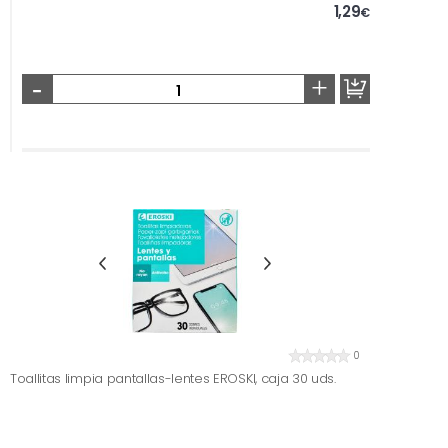
1,29
€
-
+
0
Toallitas limpia pantallas-lentes EROSKI, caja 30 uds.