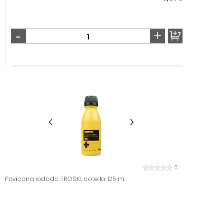
-
+
0
Povidona iodada EROSKI, botella 125 ml