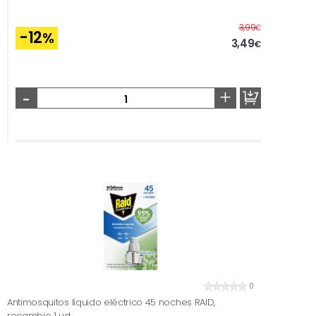
Before
3,99
€
-12
%
3,49
€
-
+
0
Antimosquitos líquido eléctrico 45 noches RAID,
recambio 1 ud