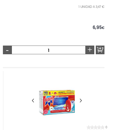
1 UNIDAD A 3,47 €
6,95
€
-
+
0