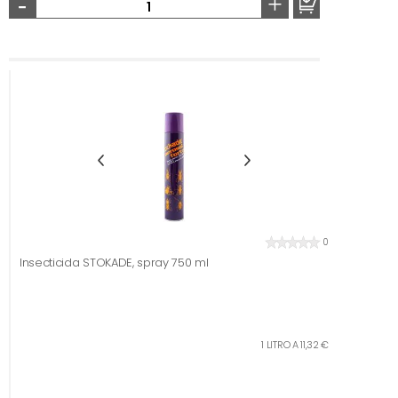
-
+
0
Insecticida STOKADE, spray 750 ml
1 LITRO A 11,32 €