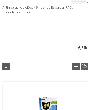
0
Antimosquitos eléct. 45 noches Essential RAID,
aparato+recambio
6,89
€
-
+