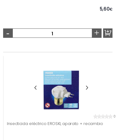
5,60
€
-
+
0
Insecticida eléctrico EROSKI, aparato + recambio