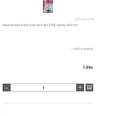
0
Insecticida total insectos BLOOM, spray 400 ml
1 LITRO A 19,98 €
7,99
€
-
+