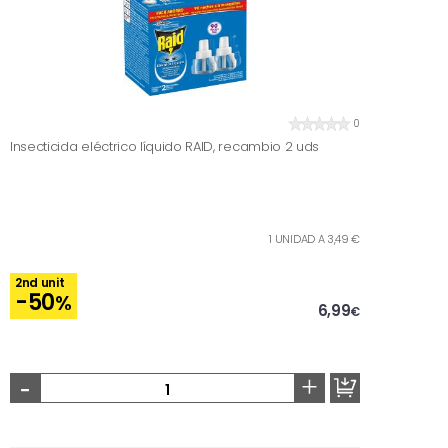
0
Insecticida eléctrico líquido RAID, recambio 2 uds
1 UNIDAD A 3,49 €
2nd unit
-50
%
6,99
€
-
+