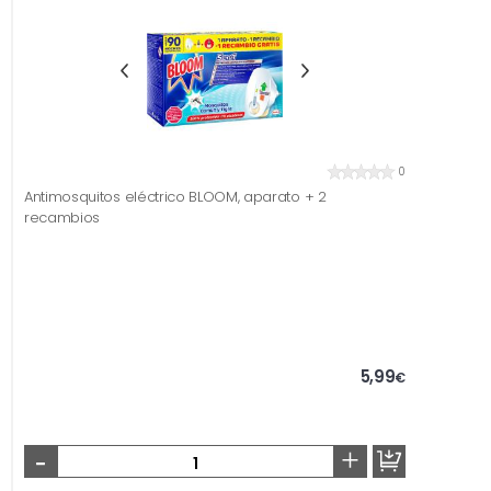
0
Antimosquitos eléctrico BLOOM, aparato + 2
recambios
5,99
€
-
+