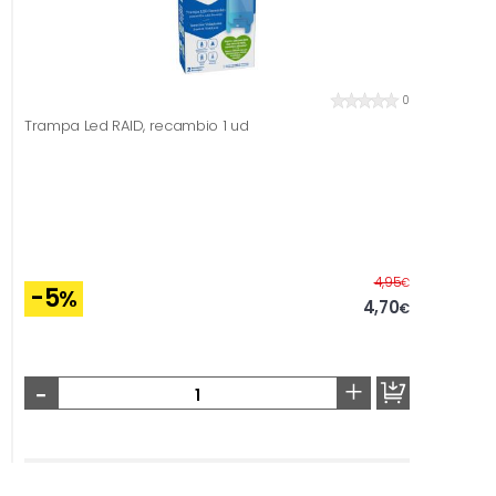
0
Trampa Led RAID, recambio 1 ud
Before
4,95
€
-5
%
4,70
€
-
+