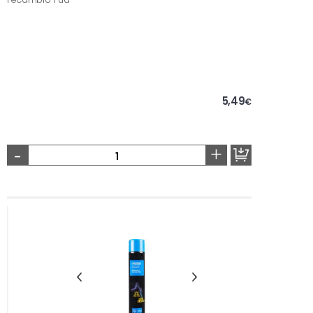
5,49
€
-
+