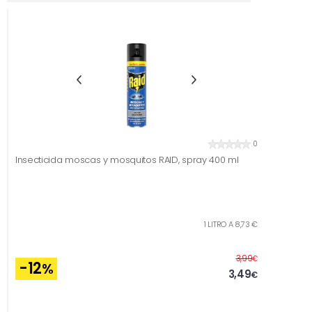
0
Insecticida moscas y mosquitos RAID, spray 400 ml
1 LITRO A 8,73 €
Before
3,99
€
-12
%
3,49
€