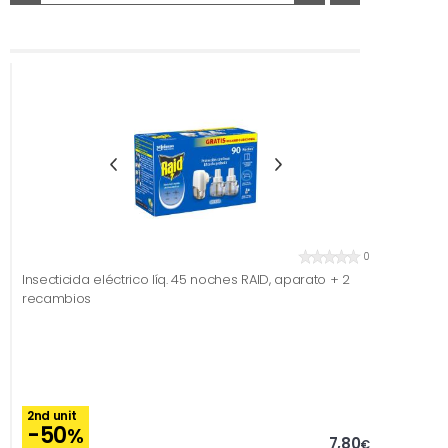
0
Insecticida eléctrico líq. 45 noches RAID, aparato + 2
recambios
2nd unit
-50
%
7,80
€