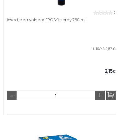
0
Insecticida volador EROSKI, spray 750 ml
1 LITRO A 2,87 €
2,15
€
-
+