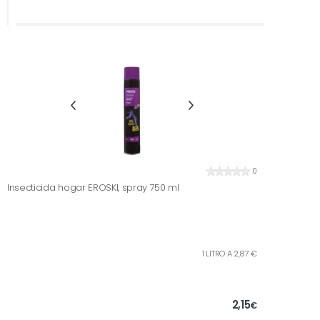
0
Insecticida hogar EROSKI, spray 750 ml
1 LITRO A 2,87 €
2,15
€