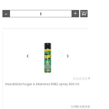
-
+
0
Insecticida hogar e interiores RAID, spray 400 ml
1 LITRO A 8,73 €