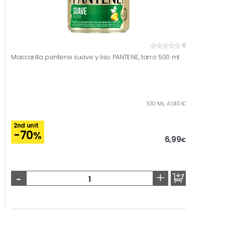
0
Mascarilla pantene suave y liso PANTENE, tarro 500 ml
100 ML. A 1,40 €
2nd unit
-70
%
6,99
€
-
+