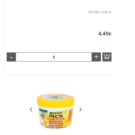
100 ML. A 1,42 €
4,40
€
-
+