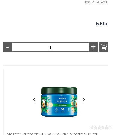
100 ML. A 1,40 €
5,60
€
-
+
0
Mascarilla argán HERBAL ESSENCES, tarro 500 ml