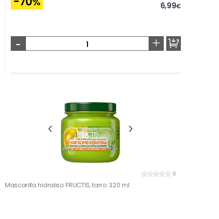
-70
%
6,99
€
-
+
0
Mascarilla hidraliso FRUCTIS, tarro 320 ml