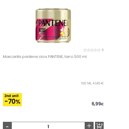
0
Mascarilla pantene rizos PANTENE, tarro 500 ml
100 ML. A 1,40 €
2nd unit
-70
%
6,99
€
-
+