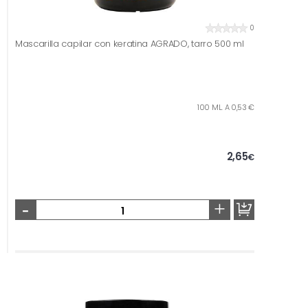
0
Mascarilla capilar con keratina AGRADO, tarro 500 ml
100 ML. A 0,53 €
2,65
€
-
+