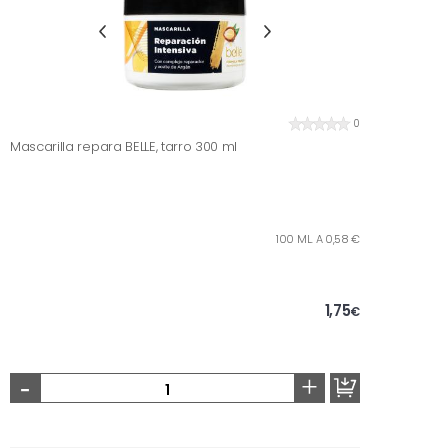
0
Mascarilla repara BELLE, tarro 300 ml
100 ML. A 0,58 €
1,75
€
-
+