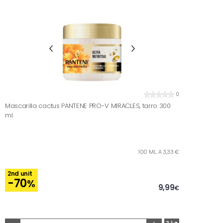
0
Mascarilla cactus PANTENE PRO-V MIRACLES, tarro 300
ml
100 ML. A 3,33 €
2nd unit
-70
%
9,99
€