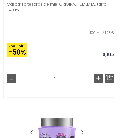
Mascarilla tesoros de miel ORIGINAL REMEDIES, tarro
340 ml
100 ML. A 1,23 €
2nd unit
-50
%
4,19
€
-
+