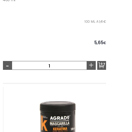
100 ML. A 1,41 €
5,65
€
-
+