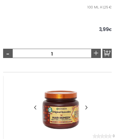
100 ML. A 1,25 €
3,99
€
-
+
0