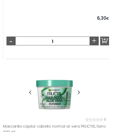
6,30
€
-
+
0
Mascarilla capilar cabello normal al. vera FRUCTIS, tarro
400 ml