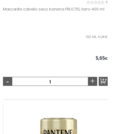
0
Mascarilla cabello seco banana FRUCTIS, tarro 400 ml
100 ML. A 1,41 €
5,65
€
-
+