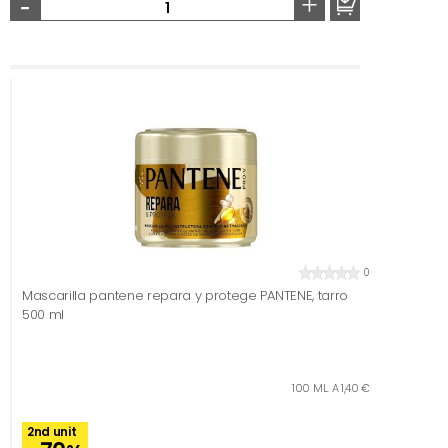
-
+
0
Mascarilla pantene repara y protege PANTENE, tarro
500 ml
100 ML. A 1,40 €
2nd unit