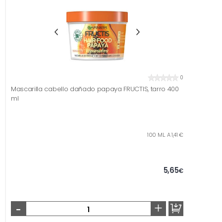
0
Mascarilla cabello dañado papaya FRUCTIS, tarro 400
ml
100 ML. A 1,41 €
5,65
€
-
+