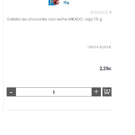
0
Galleta de chocolate con leche MIKADO, caja 75 g
1 KILO A 30,53 €
2,29
€
-
+