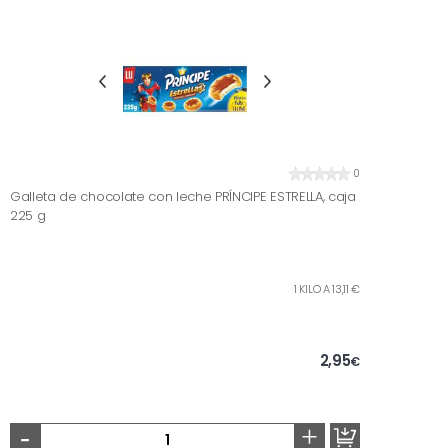
0
Galleta de chocolate con leche PRÍNCIPE ESTRELLA, caja
225 g
1 KILO A 13,11 €
2,95
€
-
+