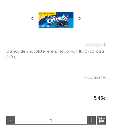
0
Galleta de chocolate rellena sabor vainilla OREO, caja
440 g
1 KILO A 12,39 €
5,45
€
-
+