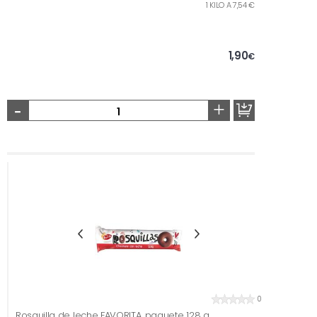
1 KILO A 7,54 €
1,90
€
-
+
0
Rosquilla de leche FAVORITA, paquete 128 g