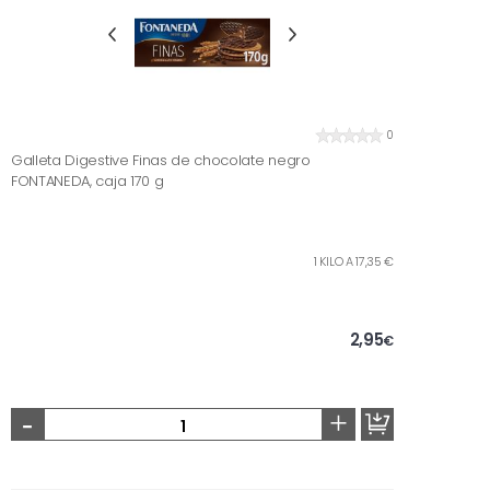
0
Galleta Digestive Finas de chocolate negro
FONTANEDA, caja 170 g
1 KILO A 17,35 €
2,95
€
-
+