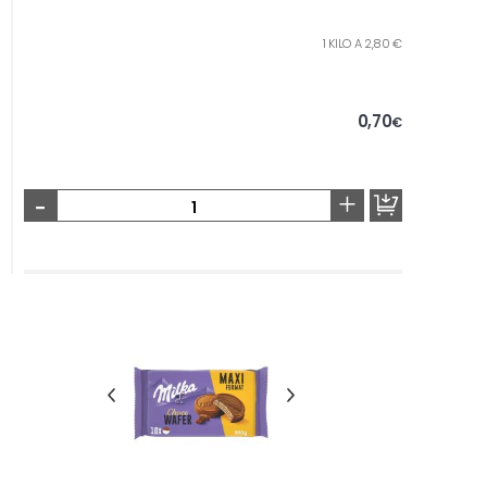
1 KILO A 2,80 €
0,70
€
-
+