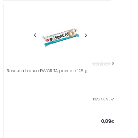
0
Rosquilla blanca FAVORITA, paquete 128 g
1 KILO A 6,95 €
0,89
€