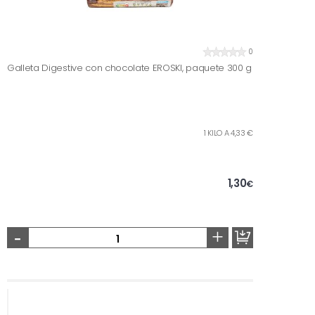
0
Galleta Digestive con chocolate EROSKI, paquete 300 g
1 KILO A 4,33 €
1,30
€
-
+