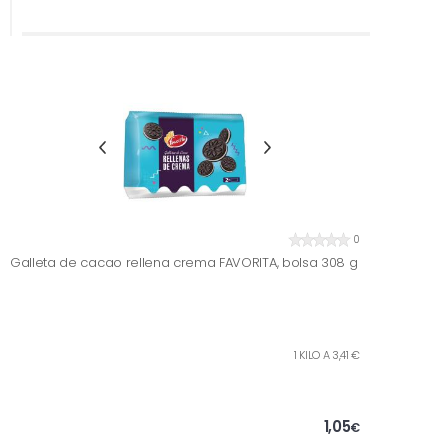
0
Galleta de cacao rellena crema FAVORITA, bolsa 308 g
1 KILO A 3,41 €
1,05
€