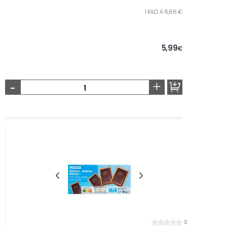
1 KILO A 6,66 €
5,99
€
-
+
0