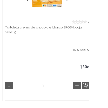
0
Tartaleta crema de chocolate blanco EROSKI, caja
235,8 g
1 KILO A 5,51 €
1,30
€
-
+