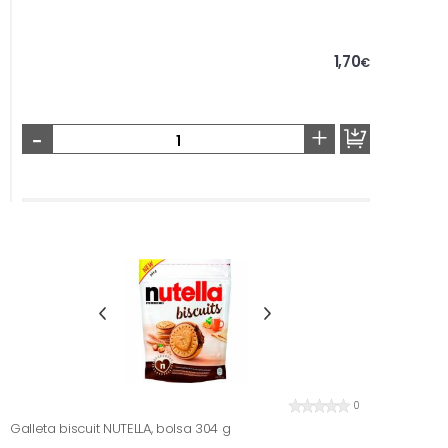
1,70
€
-
+
0
Galleta biscuit NUTELLA, bolsa 304 g