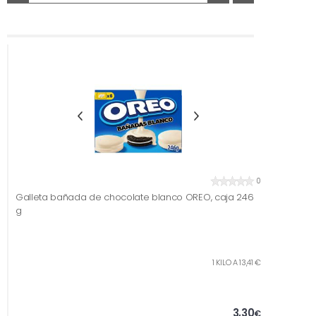
0
Galleta bañada de chocolate blanco OREO, caja 246
g
1 KILO A 13,41 €
3,30
€