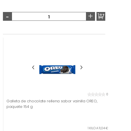
-
+
0
Galleta de chocolate rellena sabor vainilla OREO,
paquete 154 g
1 KILO A 11,04 €