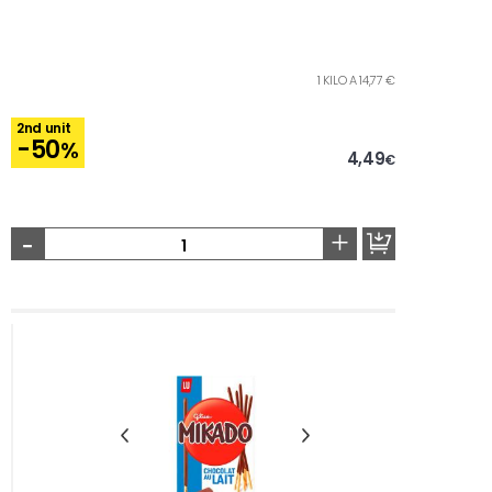
1 KILO A 14,77 €
2nd unit
-50
%
4,49
€
-
+