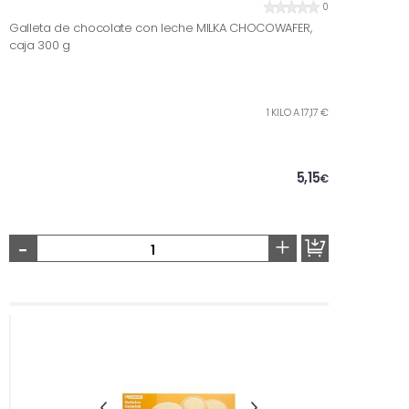
0
Galleta de chocolate con leche MILKA CHOCOWAFER,
caja 300 g
1 KILO A 17,17 €
5,15
€
-
+