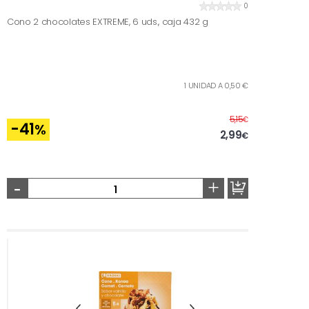
0
Cono 2 chocolates EXTREME, 6 uds., caja 432 g
1 UNIDAD A 0,50 €
Before
5,15
€
-41
%
2,99
€
-
+