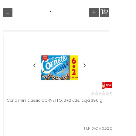
-
+
PROMO
0
Cono mini classic CORNETTO, 6+2 uds., caja 386 g
1 UNIDAD A 0,62 €