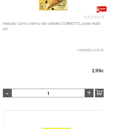
PROMO
0
Helado Cono crema de vainilla CORNETTO, pack 4x90
ml
1 UNIDAD A 0,75 €
2,99
€
-
+