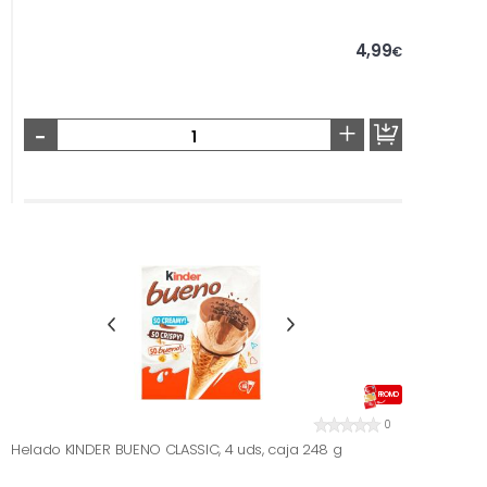
4,99
€
-
+
PROMO
0
Helado KINDER BUENO CLASSIC, 4 uds, caja 248 g