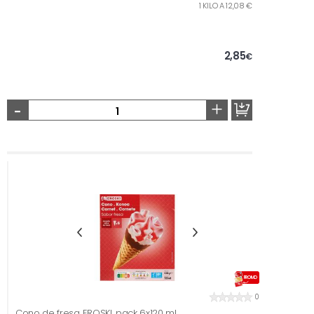
1 KILO A 12,08 €
2,85
€
-
+
PROMO
0
Cono de fresa EROSKI, pack 6x120 ml