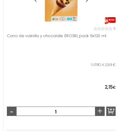
PROMO
0
Cono de vainilla y chocolate EROSKI, pack 6x120 ml
1 LITRO A 2,99 €
2,15
€
-
+