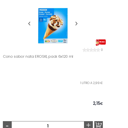
PROMO
0
Cono sabor nata EROSKI, pack 6x120 ml
1 LITRO A 2,99 €
2,15
€
-
+