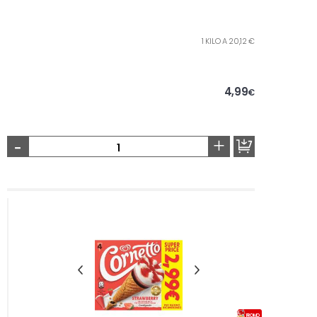
1 KILO A 20,12 €
4,99
€
-
+
PROMO