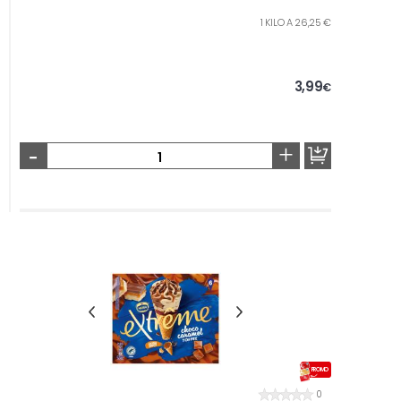
1 KILO A 26,25 €
3,99
€
-
+
PROMO
0