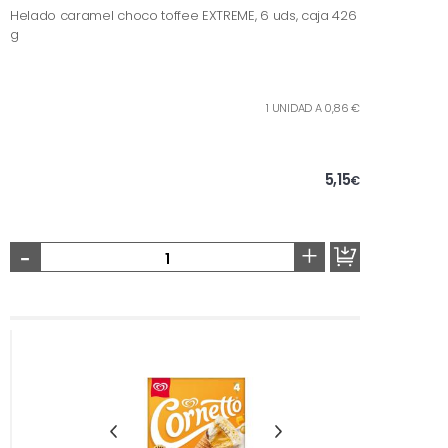
Helado caramel choco toffee EXTREME, 6 uds, caja 426
g
1 UNIDAD A 0,86 €
5,15
€
-
+