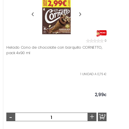
PROMO
0
Helado Cono de chocolate con barquillo CORNETTO,
pack 4x90 ml
1 UNIDAD A 0,75 €
2,99
€
-
+