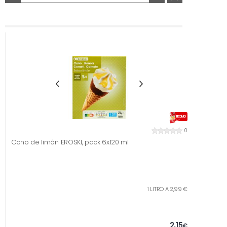
PROMO
0
Cono de limón EROSKI, pack 6x120 ml
1 LITRO A 2,99 €
2,15
€