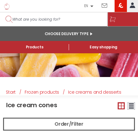
EN
EROSKI
LOG IN
CLUB
HOME
CHOOSE DELIVERY TYPE
MY ACCOUNT
Products
Easy shopping
Online orders
My products purchased at the shop and online
Lists
GENERAL INFORMATION
Start
/
Frozen products
/
Ice creams and desserts
Ice cream cones
Order/Filter