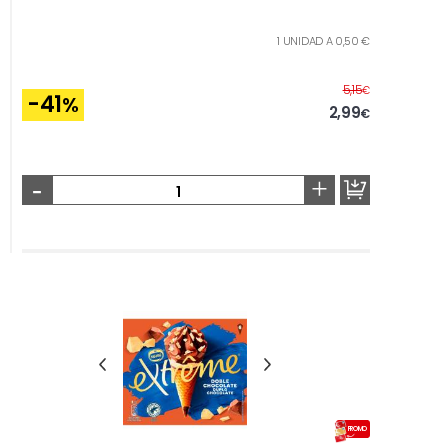
1 UNIDAD A 0,50 €
Before
5,15
€
-41
%
2,99
€
-
+
PROMO