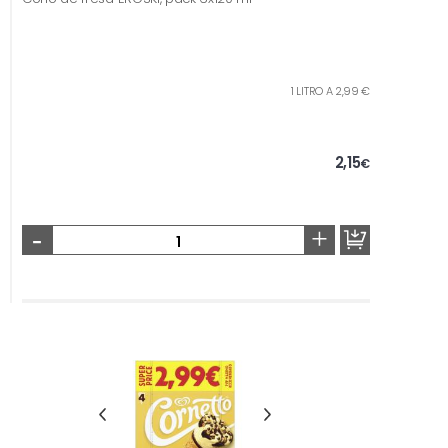
1 LITRO A 2,99 €
2,15
€
-
+