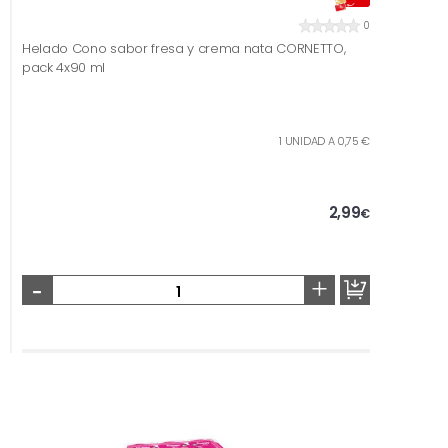
0
Helado Cono sabor fresa y crema nata CORNETTO,
pack 4x90 ml
1 UNIDAD A 0,75 €
2,99
€
-
+