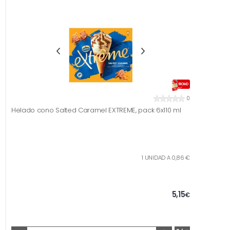
PROMO
0
Helado cono Salted Caramel EXTREME, pack 6x110 ml
1 UNIDAD A 0,86 €
5,15
€