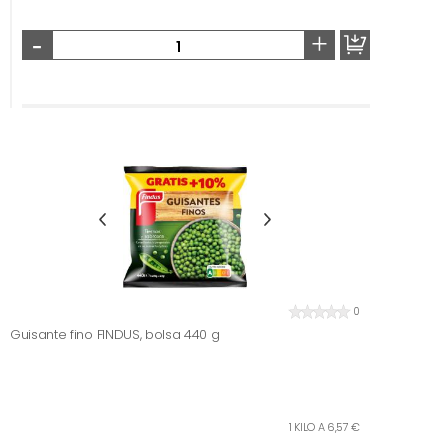
-
+
0
Guisante fino FINDUS, bolsa 440 g
1 KILO A 6,57 €