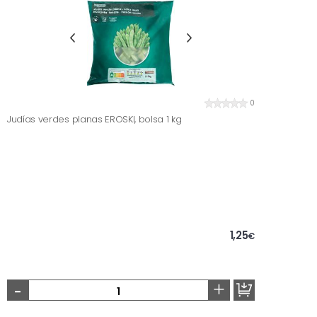
0
Judías verdes planas EROSKI, bolsa 1 kg
1,25
€
-
+