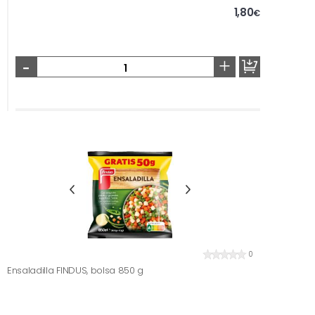
1,80
€
-
+
0
Ensaladilla FINDUS, bolsa 850 g