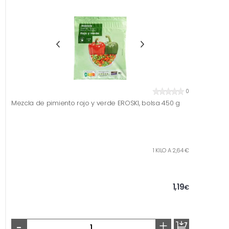
0
Mezcla de pimiento rojo y verde EROSKI, bolsa 450 g
1 KILO A 2,64 €
1,19
€
-
+