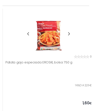
0
Patata gajo especiada EROSKI, bolsa 750 g
1 KILO A 2,13 €
1,60
€