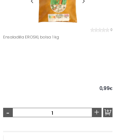
0
Ensaladilla EROSKI, bolsa 1 kg
0,99
€
-
+