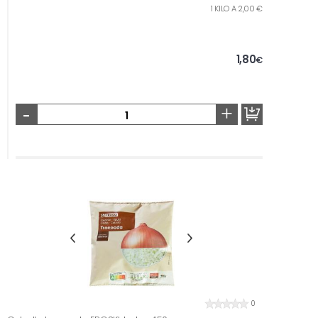
1 KILO A 2,00 €
1,80
€
-
+
0