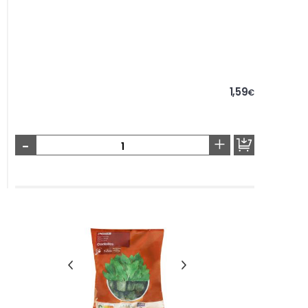
1,59
€
-
+