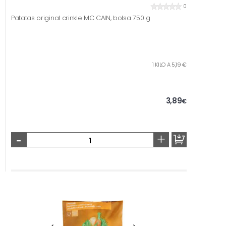
0
Patatas original crinkle MC CAIN, bolsa 750 g
1 KILO A 5,19 €
3,89
€
-
+