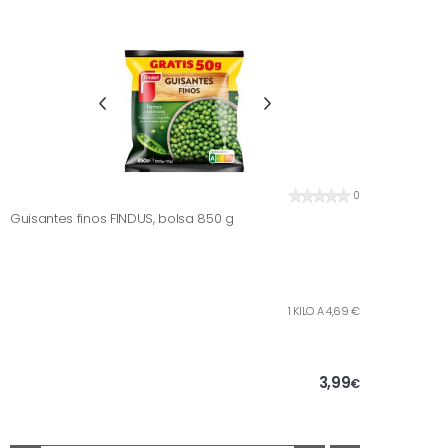
0
Guisantes finos FINDUS, bolsa 850 g
1 KILO A 4,69 €
3,99
€