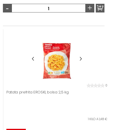
-
+
0
Patata prefrita EROSKI, bolsa 2,5 kg
1 KILO A 1,48 €