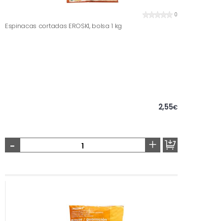
0
Espinacas cortadas EROSKI, bolsa 1 kg
2,55
€
-
+