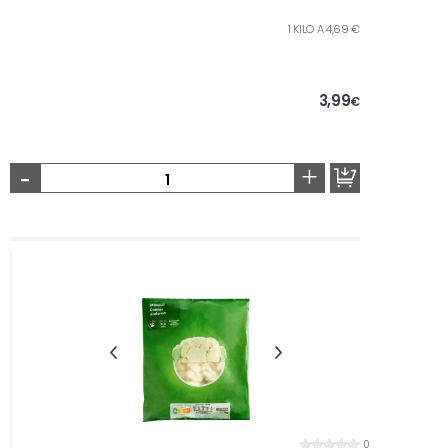
1 KILO A 4,69 €
3,99
€
-
+
0