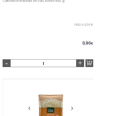
Cebolla troceada EROSKI, bolsa 450 g
1 KILO A 2,00 €
0,90
€
-
+