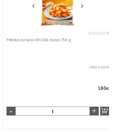
0
Patatas bravas EROSKI, bolsa 750 g
1 KILO A 2,13 €
1,60
€
-
+