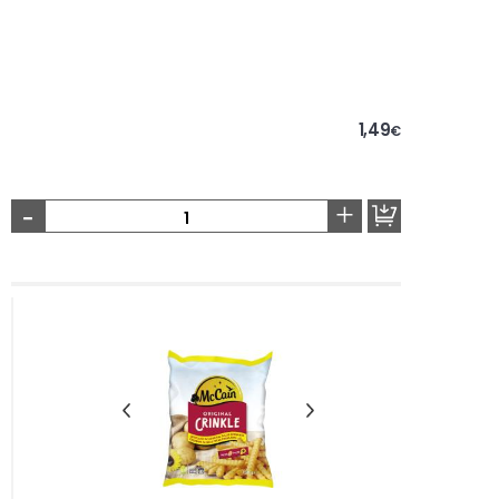
1,49
€
-
+