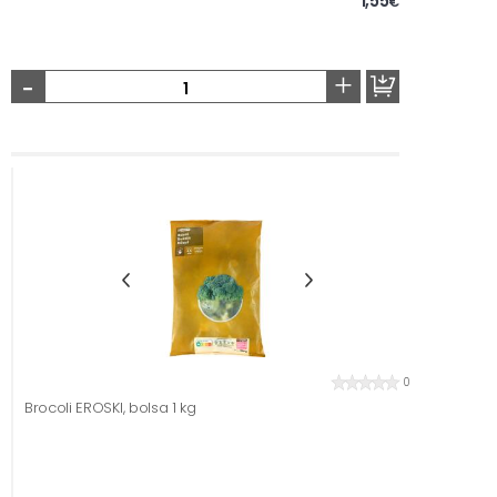
1,55
€
-
+
0
Brocoli EROSKI, bolsa 1 kg