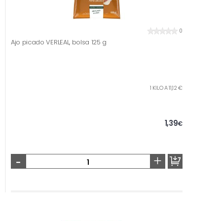
0
Ajo picado VERLEAL, bolsa 125 g
1 KILO A 11,12 €
1,39
€
-
+