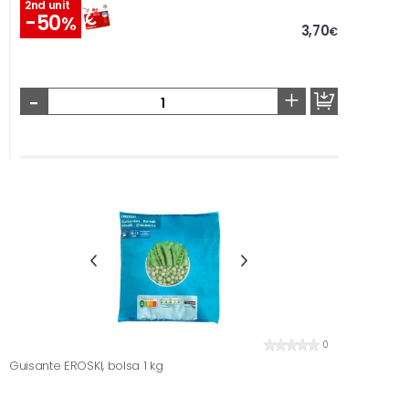
2nd unit
-50
%
3,70
€
-
+
0
Guisante EROSKI, bolsa 1 kg