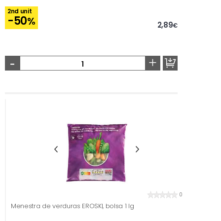
2nd unit
-50
%
2,89
€
-
+
0
Menestra de verduras EROSKI, bolsa 1 lg