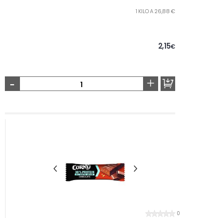
1 KILO A 26,88 €
2,15
€
-
+
0