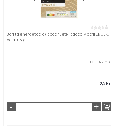
0
Barrita energética c/ cacahuete-cacao y dátil EROSKI,
caja 105 g
1 KILO A 21,81 €
2,29
€
-
+