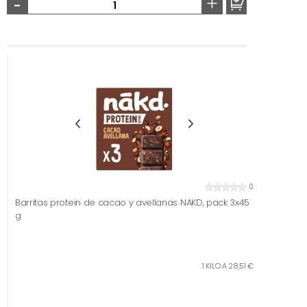
-
+
0
Barritas protein de cacao y avellanas NAKD, pack 3x45
g
1 KILO A 28,51 €