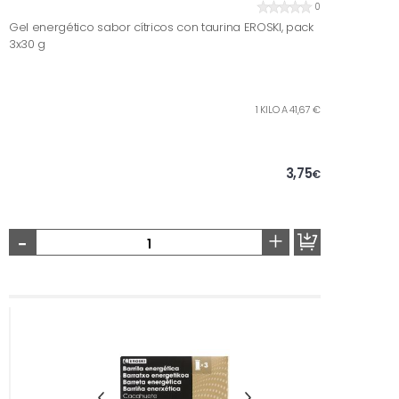
0
Gel energético sabor cítricos con taurina EROSKI, pack
3x30 g
1 KILO A 41,67 €
3,75
€
-
+