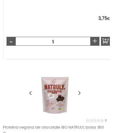
3,75
€
-
+
0
Proteína vegana de chocolate BIO NATRULY, bolsa 350
g