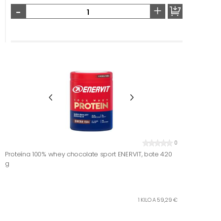
-
+
0
Proteína 100% whey chocolate sport ENERVIT, bote 420
g
1 KILO A 59,29 €