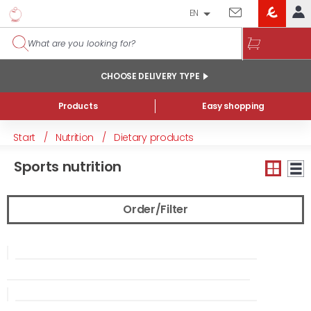
EN
EROSKI
LOG IN
CLUB
HOME
CHOOSE DELIVERY TYPE
MY ACCOUNT
Products
Easy shopping
Online orders
Start
/
Nutrition
/
Dietary products
My products purchased at the shop and online
Sports nutrition
Lists
GENERAL INFORMATION
Order/Filter