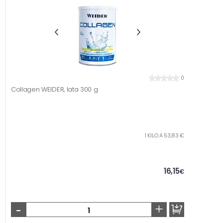
0
Collagen WEIDER, lata 300 g
1 KILO A 53,83 €
16,15
€
-
+