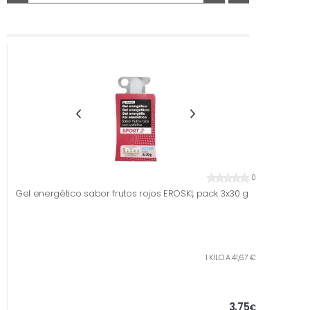
0
Gel energético sabor frutos rojos EROSKI, pack 3x30 g
1 KILO A 41,67 €
3,75
€