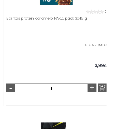
0
Barritas protein caramelo NAKD, pack 3x45 g
1 KILO A 29,56 €
3,99
€
-
+