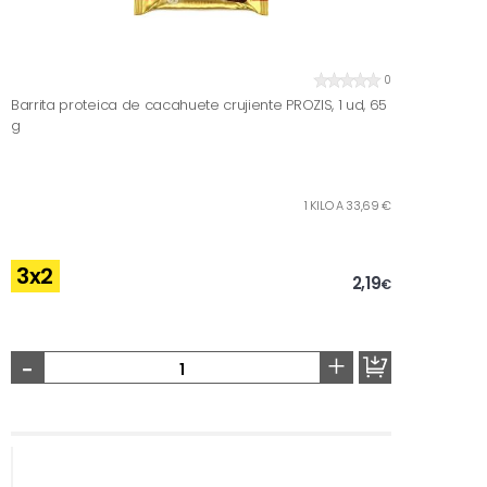
0
Barrita proteica de cacahuete crujiente PROZIS, 1 ud, 65
g
1 KILO A 33,69 €
3x2
2,19
€
-
+