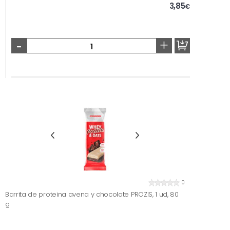
3,85
€
-
+
0
Barrita de proteina avena y chocolate PROZIS, 1 ud, 80
g