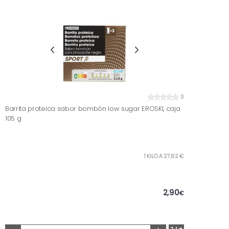
0
Barrita proteica sabor bombón low sugar EROSKI, caja
105 g
1 KILO A 27,62 €
2,90
€