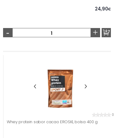
24,90
€
-
+
0
Whey protein sabor cacao EROSKI, bolsa 400 g