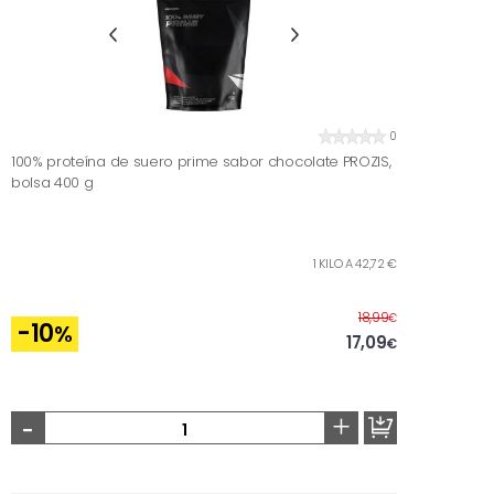
0
100% proteína de suero prime sabor chocolate PROZIS,
bolsa 400 g
1 KILO A 42,72 €
Before
18,99
€
-10
%
17,09
€
-
+