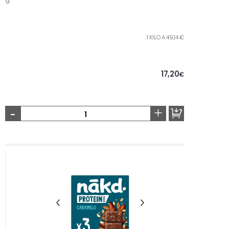
1 KILO A 49,14 €
17,20
€
-
+