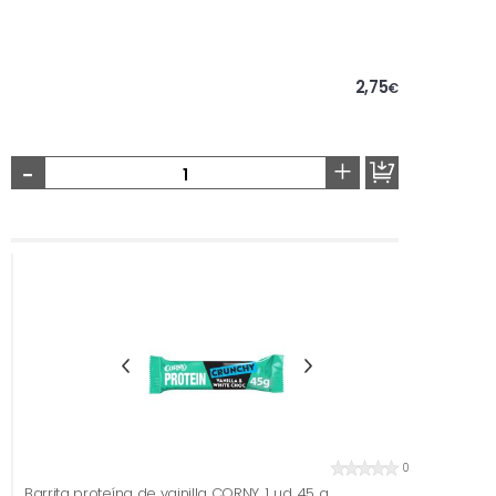
2,75
€
-
+
0
Barrita proteína de vainilla CORNY, 1 ud, 45 g