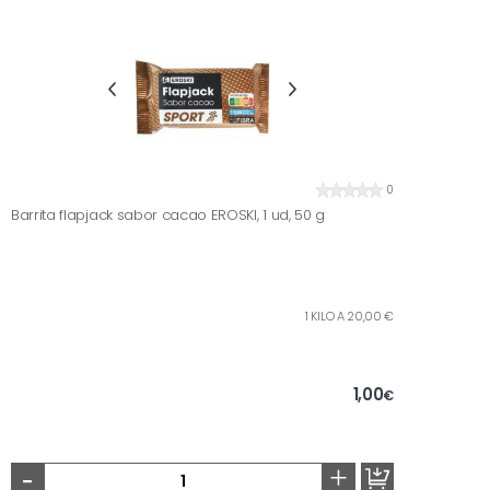
0
Barrita flapjack sabor cacao EROSKI, 1 ud, 50 g
1 KILO A 20,00 €
1,00
€
-
+