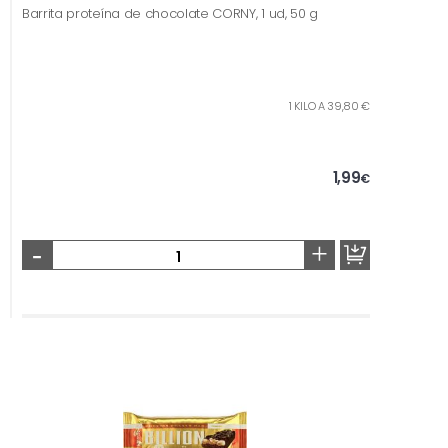
Barrita proteína de chocolate CORNY, 1 ud, 50 g
1 KILO A 39,80 €
1,99
€
-
+