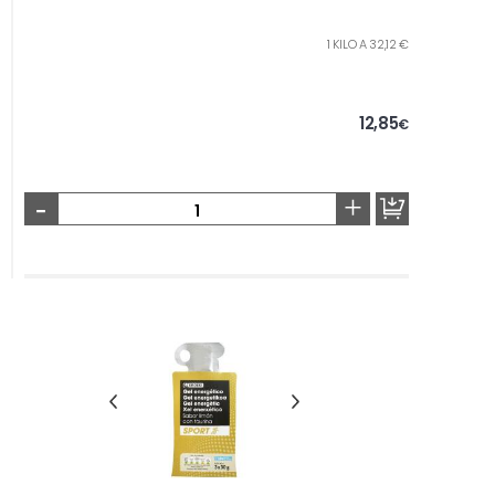
1 KILO A 32,12 €
12,85
€
-
+