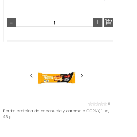
-
+
0
Barrita proteína de cacahuete y caramelo CORNY, 1 ud,
45 g