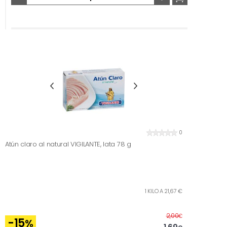
0
Atún claro al natural VIGILANTE, lata 78 g
1 KILO A 21,67 €
Before
2,00
€
-15
%