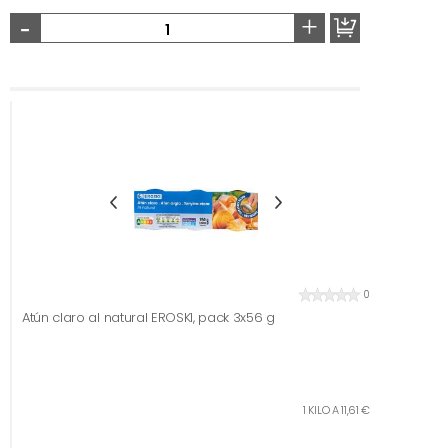
-
+
0
Atún claro al natural EROSKI, pack 3x56 g
1 KILO A 11,61 €