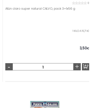
0
Atún claro super natural CALVO, pack 3+1x56 g
1 KILO A 15,71 €
3,50
€
-
+