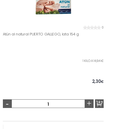
0
Atún al natural PUERTO GALLEGO, lata 154 g
1 KILO A 14,94 €
2,30
€
-
+