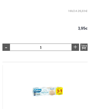
1 KILO A 26,33 €
3,95
€
-
+