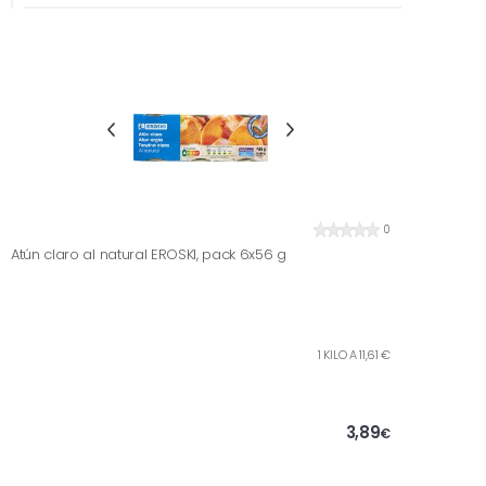
0
Atún claro al natural EROSKI, pack 6x56 g
1 KILO A 11,61 €
3,89
€