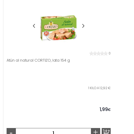
0
Atún al natural CORTIZO, lata 154 g
1 KILO A 12,92 €
1,99
€
-
+